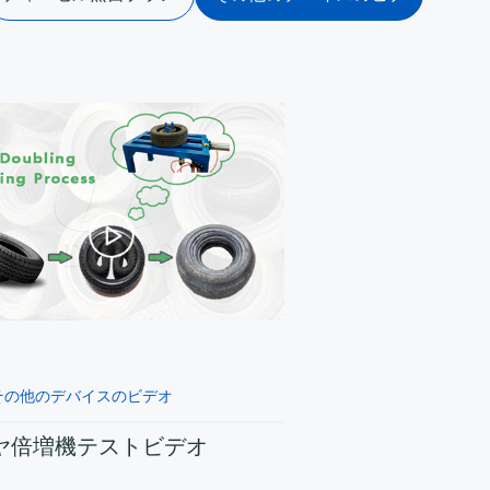
ト
オ
Indonesia
Deutsch
Português
عربي
हिन्दी
Українська
Türkçe
Malaysia
その他のデバイスのビデオ
Italiano
ヤ倍増機テストビデオ