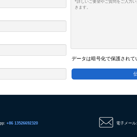
データは暗号化で保護されて
pp:
+86 13526692320
電子メール