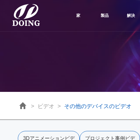
家
製品
解決
>
ビデオ
>
その他のデバイスのビデオ
3Dアニメーションビデ
プロジェクト事例ビデ