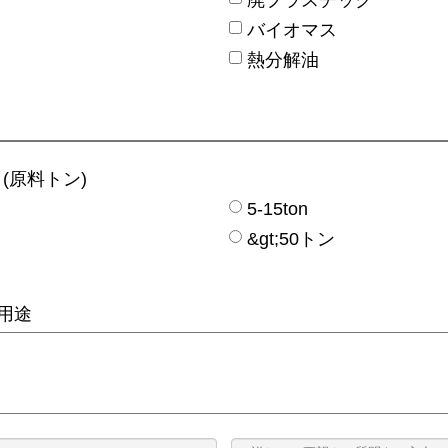
バイオマス
熱分解油
(原料トン)
5-15ton
&gt;50トン
用途