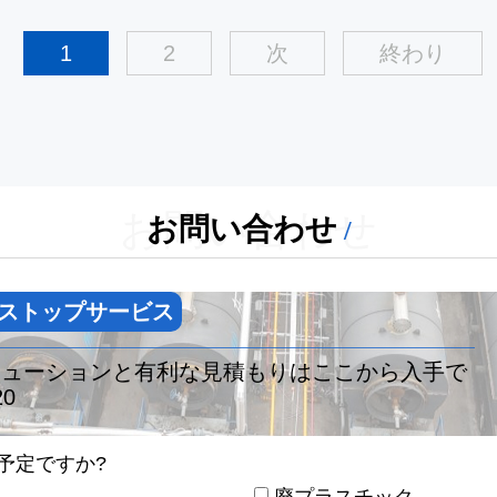
1
2
次
終わり
お問い合わせ
お問い合わせ
ストップサービス
リューションと有利な見積もりはここから入手で
20
予定ですか?
廃プラスチック