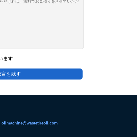
います
伝言を残す
:
oilmachine@wastetireoil.com