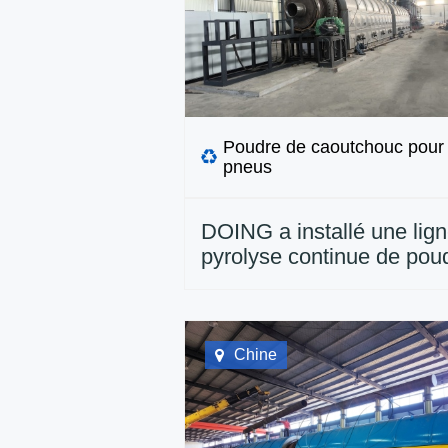
Poudre de caoutchouc pour
pneus
DOING a installé une lig
pyrolyse continue de pou
pneus de 50 tonnes en C
Chine