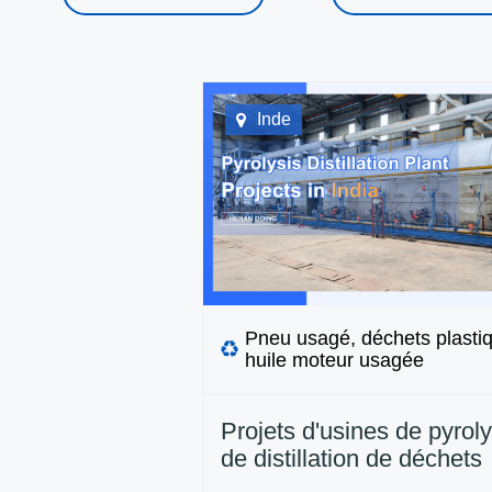
Inde
Pneu usagé, déchets plasti
huile moteur usagée
Projets d'usines de pyroly
de distillation de déchets
installés par DOING en I