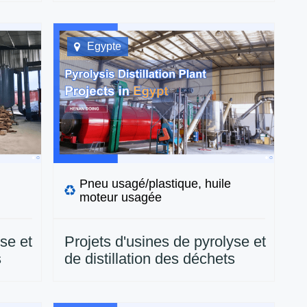
Mexique
Egypte
Pneu usagé/plastique, huile
moteur usagée
se et
Projets d'usines de pyrolyse et
s
de distillation des déchets
igeria
installés par DOING en Egypte