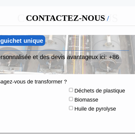
CONTACTEZ-NOUS
CONTACTEZ-NOUS
 guichet unique
rsonnalisée et des devis avantageux ici:
+86
sagez-vous de transformer ?
Déchets de plastique
Biomasse
Huile de pyrolyse