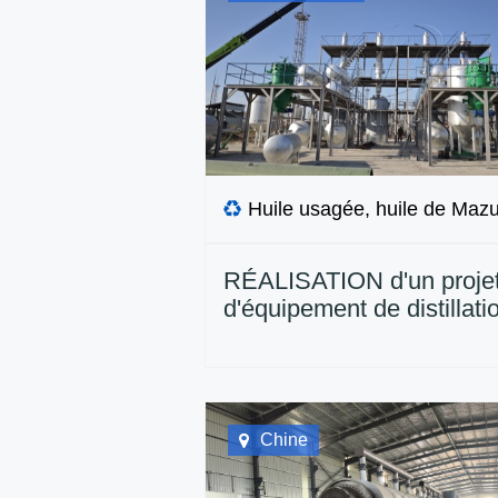
Huile usagée, huile de Mazu
RÉALISATION d'un proje
d'équipement de distillati
pétrole de mazut de 30 t
installé au Kazakhstan
Chine