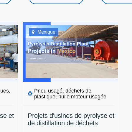
Mexique
ques,
Pneu usagé, déchets de
plastique, huile moteur usagée
se et
Projets d'usines de pyrolyse et
de distillation de déchets
nde
installés par DOING au