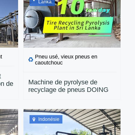
Lanka
t
Pneu usé, vieux pneus en
caoutchouc
t
Machine de pyrolyse de
on de
recyclage de pneus DOING
onnes
10TPD installée au Sri Lanka
Indonésie