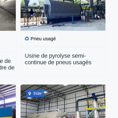
Pneu usagé
Usine de pyrolyse semi-
ne de
continue de pneus usagés
dre de
15TPD en Indonésie
hine
Inde