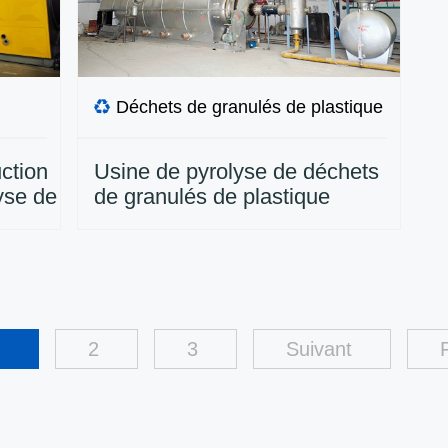
Déchets de granulés de plastique
ction
Usine de pyrolyse de déchets
yse de
de granulés de plastique
ls
15TPD installée en Inde
e en
1
2
3
Suivant