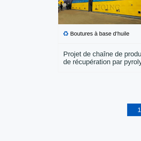
Boutures à base d’huile
Projet de chaîne de produ
de récupération par pyrol
déblais de roche industrie
continus à base de pétrol
Chine