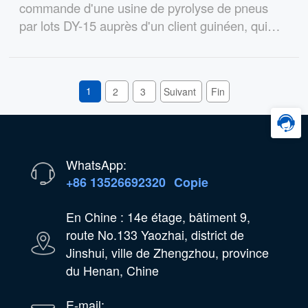
commande d'une usine de pyrolyse de pneus
par lots DY-15 auprès d'un client guinéen, qui
convertira les pneus usagés en huile lourde pour
leur fonderie.
1
2
3
Suivant
Fin
WhatsApp:
+86 13526692320
Copie
En Chine : 14e étage, bâtiment 9,
route No.133 Yaozhai, district de
Jinshui, ville de Zhengzhou, province
du Henan, Chine
E-mail: