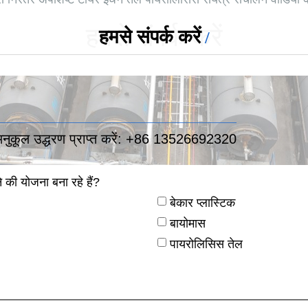
हमसे संपर्क करें
हमसे संपर्क करें
कूल उद्धरण प्राप्त करें:
+86 13526692320
की योजना बना रहे हैं?
बेकार प्लास्टिक
बायोमास
पायरोलिसिस तेल