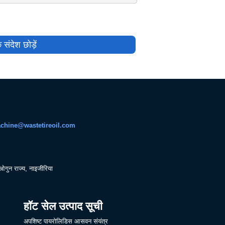
 संदेश छोड़ें
chine@wastetireoil.com
 ओगुन राज्य, नाइजीरिया
हॉट सेल उत्पाद सूची
अपशिष्ट पायरोलिडिस आसवन संयंत्र