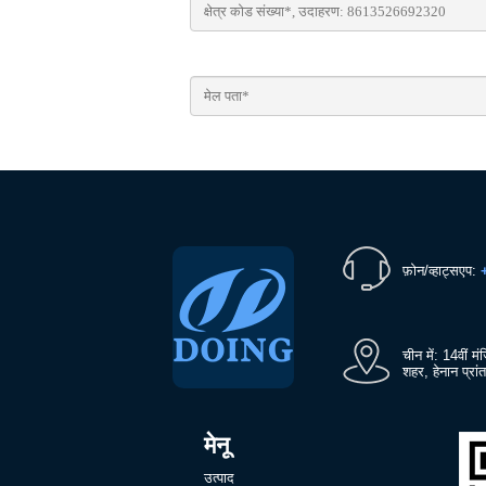
फ़ोन/व्हाट्सएप:
चीन में: 14वीं म
शहर, हेनान प्रां
मेनू
उत्पाद