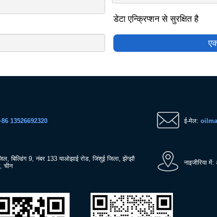
डेटा एन्क्रिप्शन से सुरक्षित है
एक
+86 13526692320
ई-मेल:
oilma
ंजिल, बिल्डिंग 9, नंबर 133 याओझाई रोड, जिंशुई जिला, झेंग्झौ
नाइजीरिया में:
त, चीन