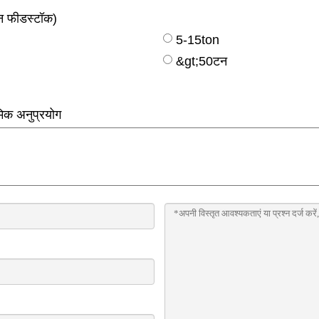
टन फीडस्टॉक)
5-15ton
&gt;50टन
मिक अनुप्रयोग