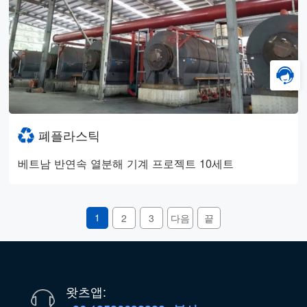
폐플라스틱
베트남 반연속 열분해 기계 프로젝트 10세트
1
2
3
다음
끝
왓츠앱: