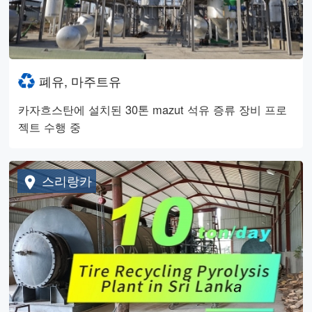
폐유, 마주트유
카자흐스탄에 설치된 30톤 mazut 석유 증류 장비 프로
젝트 수행 중
스리랑카