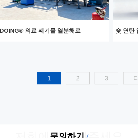
DOING® 의료 폐기물 열분해로
숯 연탄
1
2
3
저희에게 연락주세요
문의하기