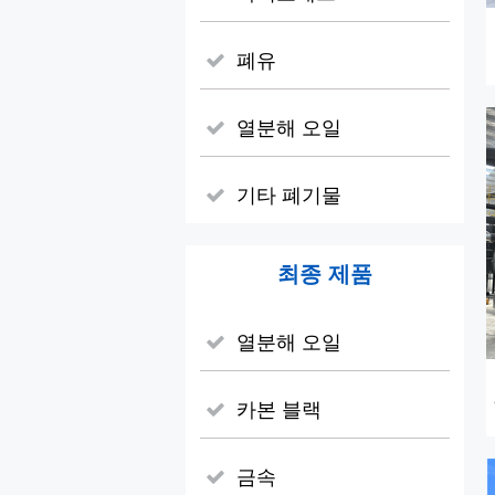
폐유
열분해 오일
기타 폐기물
최종 제품
열분해 오일
카본 블랙
금속