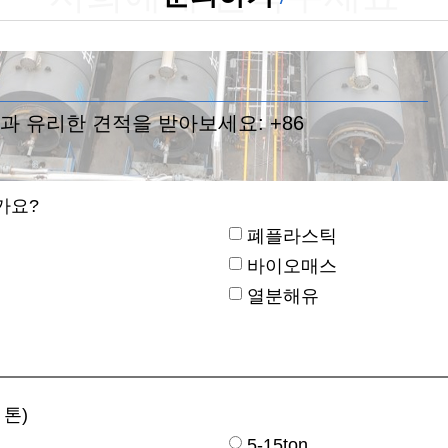
과 유리한 견적을 받아보세요:
+86
가요?
폐플라스틱
바이오매스
열분해유
 톤)
5-15ton