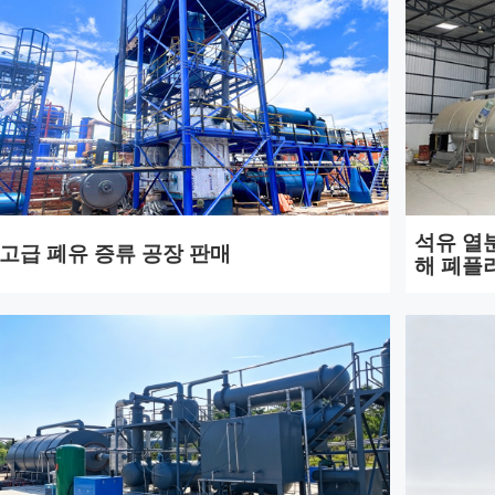
석유 열
고급 폐유 증류 공장 판매
해 폐플