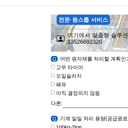
전문·원스톱 서비스
여기에서 맞춤형 솔루션
13526692320
Q
어떤 원자재를 처리할 계획인
고무 타이어
오일슬러지
폐유
아직 결정되지 않음
다른:
Q
기계 일일 처리 용량(공급원료
100kg-2ton