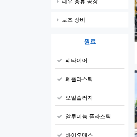
폐유 증류 공장
보조 장비
원료
폐타이어
폐플라스틱
오일슬러지
알루미늄 플라스틱
바이오매스