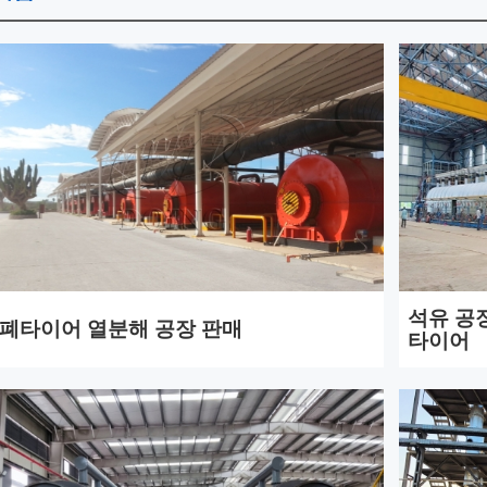
석유 공
폐타이어 열분해 공장 판매
타이어