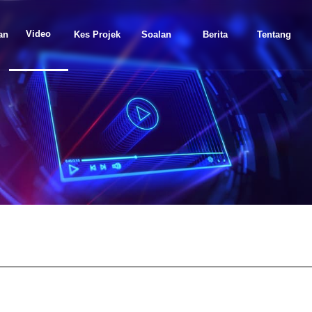
Video
an
Kes Projek
Soalan
Berita
Tentang
Lazim
Kami