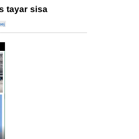
s tayar sisa
Indonesia
sej
Deutsch
Português
عربي
हिन्दी
Українська
Türkçe
Malaysia
Italiano