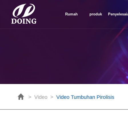
Rumah
produk
Penyelesai
>
Video
>
Video Tumbuhan Pirolisis