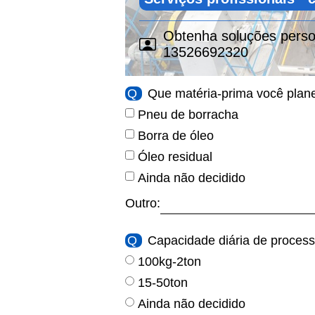
Obtenha soluções person
13526692320
Q
Que matéria-prima você plan
Pneu de borracha
Borra de óleo
Óleo residual
Ainda não decidido
Outro:
Q
Capacidade diária de proces
100kg-2ton
15-50ton
Ainda não decidido