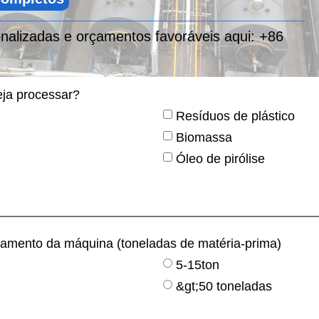
alizadas e orçamentos favoráveis ​​aqui:
+86
eja processar?
Resíduos de plástico
Biomassa
Óleo de pirólise
samento da máquina (toneladas de matéria-prima)
5-15ton
&gt;50 toneladas