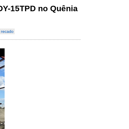
​​DY-15TPD no Quênia
Indonesia
Deutsch
 recado
Português
عربي
हिन्दी
Українська
Türkçe
Malaysia
Italiano