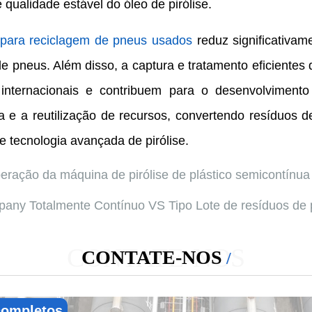
qualidade estável do óleo de pirólise.
e para reciclagem de pneus usados
reduz significativam
e pneus. Além disso, a captura e tratamento eficientes
nternacionais e contribuem para o desenvolviment
 e a reutilização de recursos, convertendo resíduos 
 tecnologia avançada de pirólise.
eração da máquina de pirólise de plástico semicontínua
y Totalmente Contínuo VS Tipo Lote de resíduos de pne
CONTATE-NOS
CONTATE-NOS
 completos