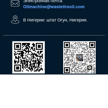
Электронная почта:
Oilmachine@wastetireoil.com
В Нигерии: штат Огун, Нигерия.
WhatsApp
Вичат