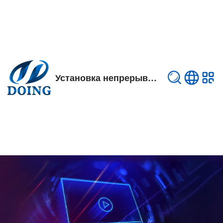
Установка непрерывного пиролиза