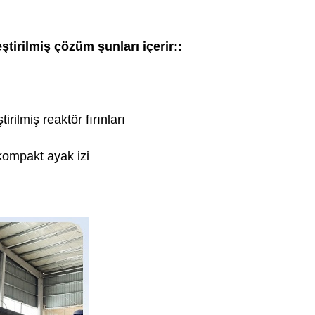
ştirilmiş çözüm şunları içerir::
irilmiş reaktör fırınları
kompakt ayak izi