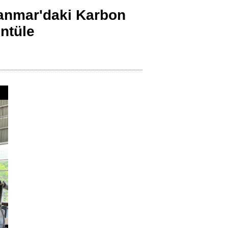
yanmar'daki Karbon
Indonesia
ntüle
Deutsch
Português
عربي
हिन्दी
Українська
Türkçe
Malaysia
Italiano