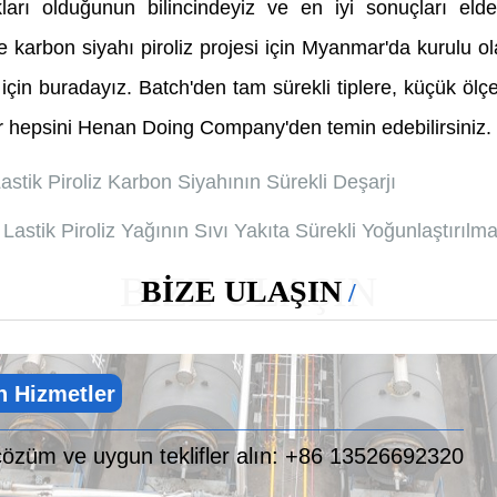
rı olduğunun bilincindeyiz ve en iyi sonuçları elde 
 karbon siyahı piroliz projesi için Myanmar'da kurulu ola
için buradayız. Batch'den tam sürekli tiplere, küçük ölçek
r hepsini Henan Doing Company'den temin edebilirsiniz.
astik Piroliz Karbon Siyahının Sürekli Deşarjı
Lastik Piroliz Yağının Sıvı Yakıta Sürekli Yoğunlaştırılma
BIZE ULAŞIN
BİZE ULAŞIN
n Hizmetler
çözüm ve uygun teklifler alın:
+86 13526692320