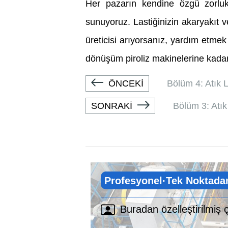
Her pazarın kendine özgü zorlukla
sunuyoruz. Lastiğinizin akaryakıt ve
üreticisi arıyorsanız, yardım etmek 
dönüşüm piroliz makinelerine kada
ÖNCEKİ
Bölüm 4: Atık L
SONRAKİ
Bölüm 3: Atık 
Profesyonel·Tek Noktada
Buradan özelleştirilmiş 