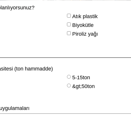
lanlıyorsunuz?
Atık plastik
Biyokütle
Piroliz yağı
asitesi (ton hammadde)
5-15ton
&gt;50ton
l uygulamaları