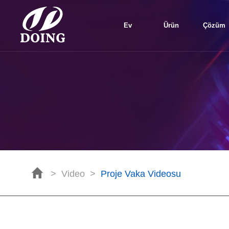
Ev
Ürün
Çözüm
>
Video
>
Proje Vaka Videosu