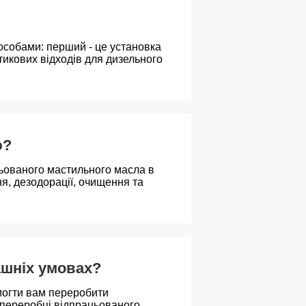
особами: перший - це установка
стикових відходів для дизельного
ю?
ьованого мастильного масла в
я, дезодорації, очищення та
ашніх умовах?
огти вам переробити
 переробці відпрацьованого