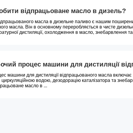
обити відпрацьоване масло в дизель?
ідпрацьованого масла в дизельне паливо є нашим поширен
ого масла. Він в основному переробляється в чисте дизел
атурної дистиляції, охолодження в масло, знебарвлення та
очий процес машини для дистиляції ві
ес машини для дистиляції відпрацьованого масла включає
циркуляційною водою, дезодорацію каталізатора та знебар
рацьоване масло в ...