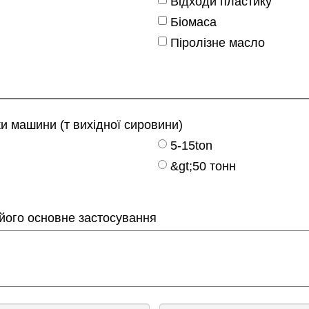
Відходи пластику
Біомаса
Піролізне масло
и машини (т вихідної сировини)
5-15ton
&gt;50 тонн
 його основне застосування