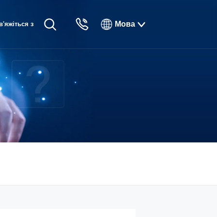
Мова
в'яжіться з
English
нами
Русский
Français
Español
Tiếng Việt
한국인
日本語
แบบไทยไทย