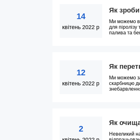
Як зроби
14
Ми можемо ви
квітень 2022 р
для піролізу 
палива та бен
Як перет
12
Ми можемо з
квітень 2022 р
скарбницю ди
знебарвленн
Як очища
2
Невеликий н
квітень 2022 р
відпрацьован