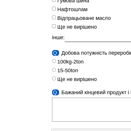
Гумова шина
Нафтошлам
Відпрацьоване масло
Ще не вирішено
інше:
Q
Добова потужність переробк
100kg-2ton
15-50ton
Ще не вирішено
Q
Бажаний кінцевий продукт і