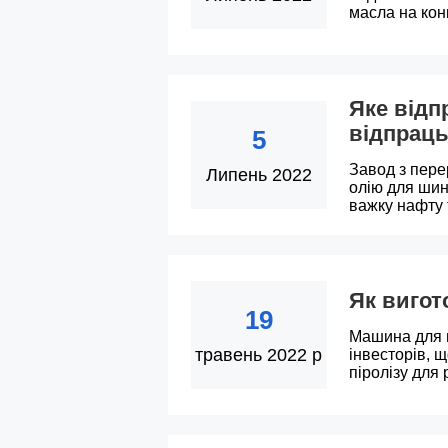
масла на кон
Яке відп
відпрац
5
Завод з пере
Липень 2022
олію для шин
важку нафту 
Як вигот
19
Машина для п
травень 2022 р
інвесторів, 
піролізу для 