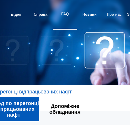
FAQ
відео
Справа
Новини
Про нас
З
проекту
регонці відпрацьованих нафт
д по перегонці
Допоміжне
дпрацьованих
обладнання
нафт