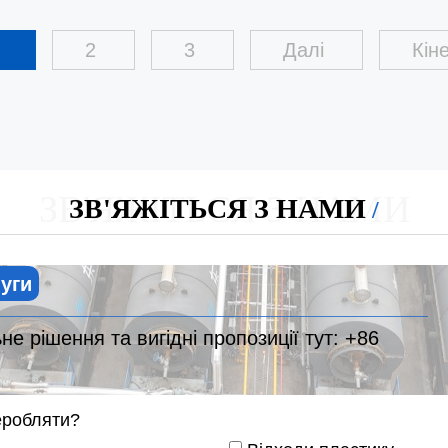
1
2
3
Далі
Кін
ЗВ'ЯЖІТЬСЯ З НАМИ
ЗВ'ЯЖІТЬСЯ З НАМИ
луги
е рішення та вигідні пропозиції тут:
+86
еробляти?