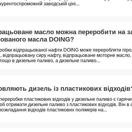
курентоспроможній заводській ціні...
рацьоване масло можна переробити на з
ьованого масла DOING?
робки відпрацьованої нафти DOING може переробляти піролі
, відпрацьовану сиру нафту, відпрацьоване моторне масло,
тощо в дизельне паливо, а дизельне паливо...
овляють дизель із пластикових відходів
ереробки пластикових відходів у дизельне паливо є гаряч
щоб отримати дизельне паливо з пластикових відходів. Він 
розкладання відходів пластикових полімерів на...