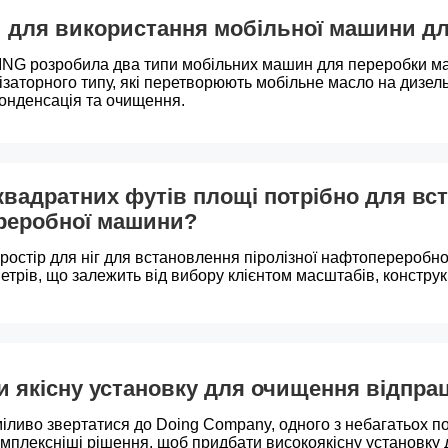
и для використання мобільної машини д
ING розробила два типи мобільних машин для переробки ма
лізаторного типу, які перетворюють мобільне масло на дизель
конденсація та очищення.
квадратних футів площі потрібно для вст
реробної машини?
ростір для ніг для встановлення піролізної нафтопереробно
етрів, що залежить від вибору клієнтом масштабів, конструк
и якісну установку для очищення відпр
іливо звертатися до Doing Company, одного з небагатьох по
мплексніші рішення, щоб придбати високоякісну установку