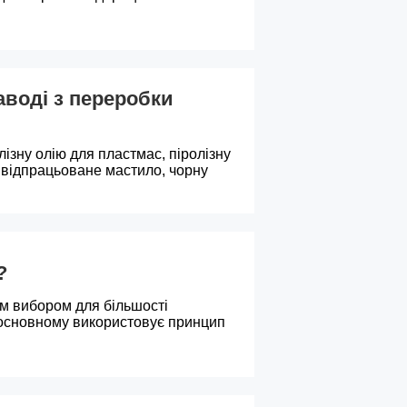
аводі з переробки
зну олію для пластмас, піролізну
 відпрацьоване мастило, чорну
?
им вибором для більшості
в основному використовує принцип