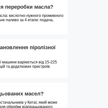
ля переробки масла?
Indonesia
сла: кислотно-лужного промивного
Deutsch
не паливо за 4 етапи: подача,
Português
عربي
ановлення піролізної
हिन्दी
ї машини варіюється від 15-225
Українська
цій та додаткових пристроїв
Türkçe
Malaysia
ацьованих масел?
Italiano
стачальників у Китаї, який може
 для обробки відпрацьованого