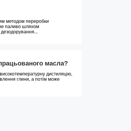
им методом переробки
ьне паливо шляхом
 дезодорування...
дпрацьованого масла?
 високотемпературну дистиляцію,
влення глини, а потім може