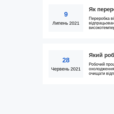
Як перер
9
Переробка в
Липень 2021
відпрацьован
високотемпер
Який роб
28
Робочий проц
Червень 2021
охолодження 
очищати відп