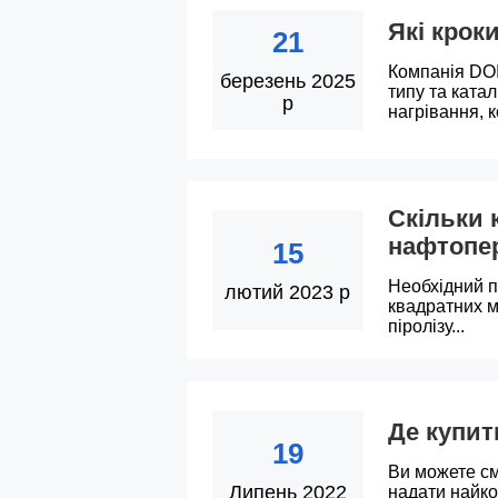
Які крок
21
Компанія DO
березень 2025
типу та ката
р
нагрівання, 
Скільки 
нафтопе
15
Необхідний п
лютий 2023 р
квадратних м
піролізу...
Де купит
19
Ви можете см
Липень 2022
надати найко