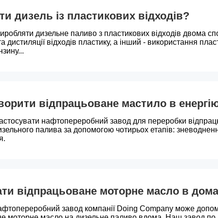
ти дизель із пластикових відходів?
робляти дизельне паливо з пластикових відходів двома сп
та дистиляції відходів пластику, а інший - використання пла
зину...
ворити відпрацьоване мастило в енергі
астосувати нафтопереробний завод для переробки відпрац
зельного палива за допомогою чотирьох етапів: зневодненн
я.
ти відпрацьоване моторне масло в дом
афтопереробний завод компанії Doing Company може допом
е моторне масло на дизельне паливо вдома. Наш завод по