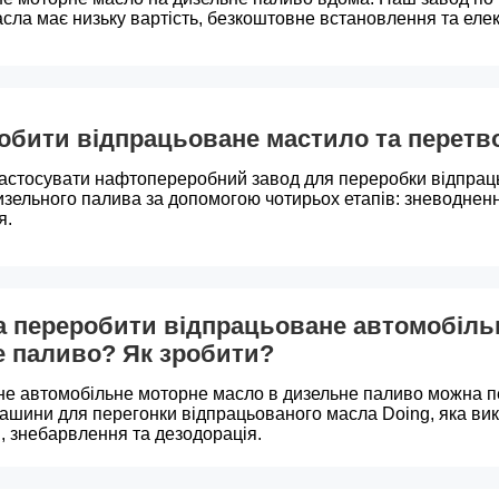
сла має низьку вартість, безкоштовне встановлення та елект
обити відпрацьоване мастило та перетв
астосувати нафтопереробний завод для переробки відпрац
зельного палива за допомогою чотирьох етапів: зневодненн
я.
 переробити відпрацьоване автомобіль
е паливо? Як зробити?
е автомобільне моторне масло в дизельне паливо можна п
шини для перегонки відпрацьованого масла Doing, яка вико
 знебарвлення та дезодорація.