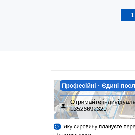
Професійні · Єдині пос
Отримайте індивідуальн
13526692320
Q
Яку сировину плануєте пер