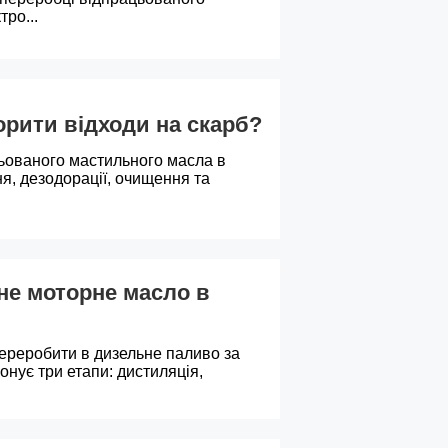
ро...
орити відходи на скарб?
ьованого мастильного масла в
я, дезодорації, очищення та
не моторне масло в
ереробити в дизельне паливо за
нує три етапи: дистиляція,