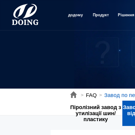
додому
Продукт
Рішення
FAQ
Завод по пе
>
>
Піролізний завод з
Заво
утилізації шин/
ві
пластику