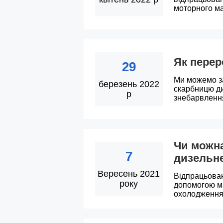
моторного ма
Як перер
29
Ми можемо з
березень 2022
скарбницю ди
р
знебарвленн
Чи можна
7
дизельн
Вересень 2021
Відпрацьован
року
допомогою ма
охолодження,