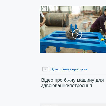
Відео з інших пристроїв
Відео про біжну машину для
здвоювання/потроєння
пакувальної машини для
дублювання шин