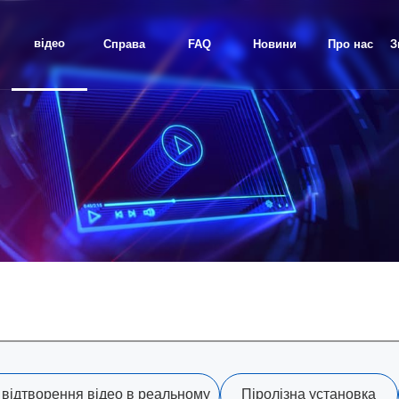
відео
Справа
FAQ
Новини
Про нас
З
проекту
 відтворення відео в реальному
Піролізна установка