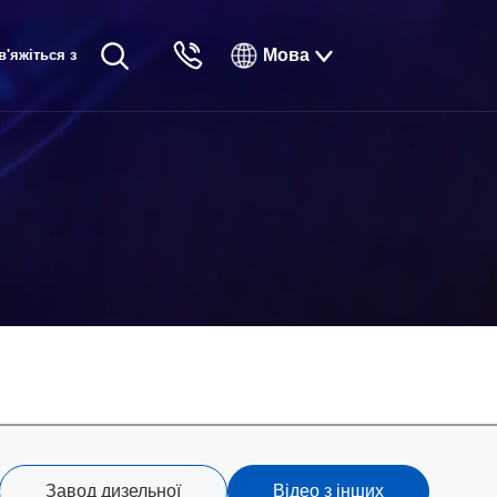
Мова
в'яжіться з
English
нами
Русский
Français
Español
Tiếng Việt
한국인
日本語
แบบไทยไทย
Завод дизельної
Відео з інших