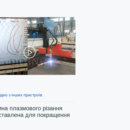
ідео з інших пристроїв
на плазмового різання
ставлена ​​для покращення
ті машин DOING