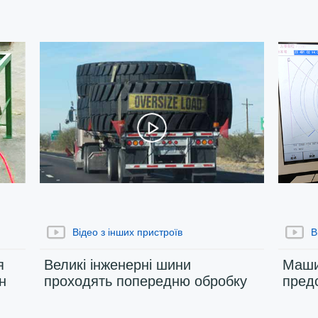
пакування та розпакування шин
працює відео
Відео з інших пристроїв
В
я
Великі інженерні шини
Маши
н
проходять попередню обробку
пред
перед процесом піролізу в Чилі
якос