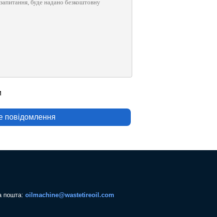
м
е повідомлення
а пошта:
oilmachine@wastetireoil.com