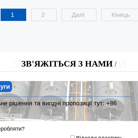
1
2
Далі
Кінець
ЗВ'ЯЖІТЬСЯ З НАМИ
ЗВ'ЯЖІТЬСЯ З НАМИ
луги
е рішення та вигідні пропозиції тут:
+86
еробляти?
Відходи пластику