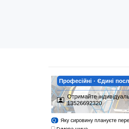
Професійні · Єдині пос
Отримайте індивідуальн
13526692320
Q
Яку сировину плануєте пер
Гумова шина