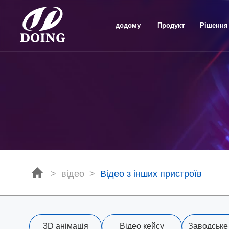
додому
Продукт
Рішення
>
відео
>
Відео з інших пристроїв
3D анімація
Відео кейсу
Заводське