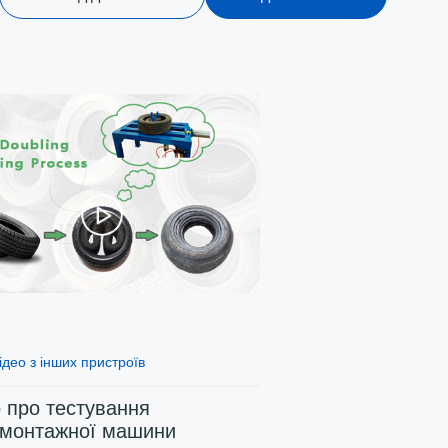
дистиляції
пристроїв
Indonesia
Deutsch
Português
عربي
हिन्दी
Українська
Türkçe
Malaysia
ідео з інших пристроїв
Italiano
о про тестування
монтажної машини