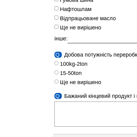
Нафтошлам
Відпрацьоване масло
Ще не вирішено
інше:
Q
Добова потужність переробк
100kg-2ton
15-50ton
Ще не вирішено
Q
Бажаний кінцевий продукт і