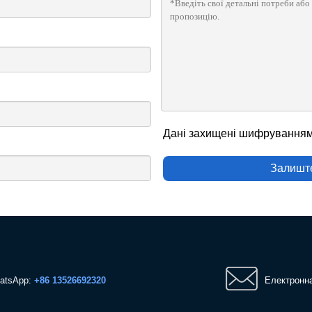
Дані захищені шифрування
Залишт
atsApp:
+86 13526692320
Електронн