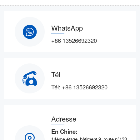
WhatsApp
+86 13526692320
Tél
Tél:
+86 13526692320
Adresse
En Chine:
14ème étage, bâtiment 9, route n°133