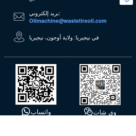
بريد إلكتروني:
Oilmachine@wastetireoil.com
في نيجيريا: ولاية أوجون، نيجيريا
واتساب
وي شات