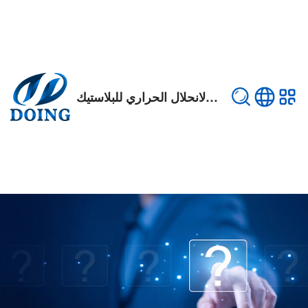
نفايات الإطارات/مصنع الانحلال الحراري للبلاستيك