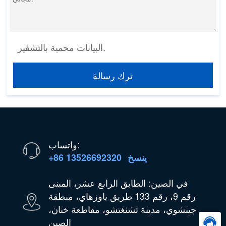
البيانات محمية بالتشفير.
ترك رسالة
واتساب:
ينسخ
+86 13526692320
في الصين: الطابق الرابع عشر، المبنى
رقم 9، رقم 133 طريق ياوزهاي، منطقة
جينشوي، مدينة تشنغتشو، مقاطعة خنان،
الصين