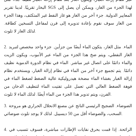
البخار تقريبًا. لدينا تقرير SGS لهذا الجزء من الغاز، ويمكن أن يصل إلى
المعايير الدولية. جزء آخر من الغاز هو غاز النفط غير المتكثف، وهذا الجزء
من الغاز سوف نقوم بإعادة تدويره إلى فرن لمفاعل التسخين كطاقة.
لذلك الغاز لا تلوث.
2. الماء. مثل الغاز، يتكون الماء أيضًا من جزأين. جزء واحد مخصص لتبريد
الغاز النفطي، ويتم ضخ هذا الجزء من الماء عبر الأنبوب، ويكون الزيت
والماء دائمًا على اتصال غير مباشر. الماء في نظام الدورة الدموية نظيف
دائمًا. يتم تجميع جزء آخر من الماء في نظام إزالة الغبار، ويستخدم نظام
إزالة الغبار بغشاء الماء مضخة هيدروليكية عالية الضغط لضغط الماء في
فوهة الضغط العالي التي تعمل على تفتيت الماء لتنظيف الدخان من
الفرن، ويتم تدوير هذا الجزء من الماء أيضًا. لذلك الماء لا تلوث.
3. الضوضاء. الضجيج الرئيسي الناتج عن مصنع الانحلال الحراري هو مروحة
السحب، والضوضاء أقل من 50 ديسيبل. لذلك لا يوجد تلوث ضوضائي.
4. الرائحة. إذا قمت بحرق نفايات الإطارات مباشرة، فسوف تتسبب في