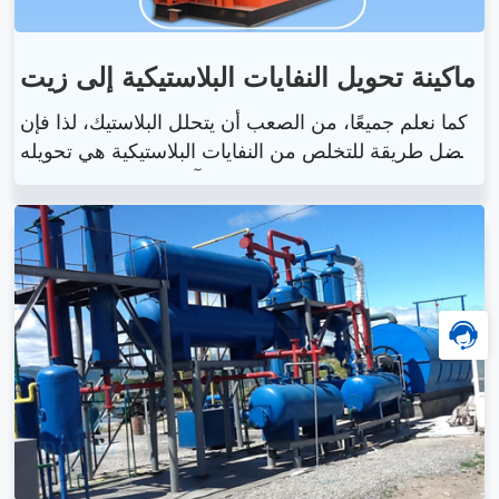
ماكينة تحويل النفايات البلاستيكية إلى زيت
كما نعلم جميعًا، من الصعب أن يتحلل البلاستيك، لذا فإن
أفضل طريقة للتخلص من النفايات البلاستيكية هي تحويله
ا إلى موارد مفيدة. يمكن استخدام آلة تحويل النفايات البلا
ستيكية إلى زيت المصنعة بواسطة مجموعة Doing لتحو
يل البلاستيك إلى زيت الانحلال الحراري وأسود الكربون.
ما هي النفايات البلاستيكية التي يمكن التخلص منها عن ط
ريق آلة تحويل النفايات البلاستيكية إلى النفط؟