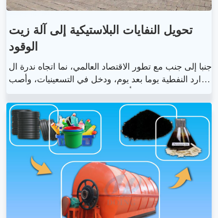
تحويل النفايات البلاستيكية إلى آلة زيت
الوقود
جنبا إلى جنب مع تطور الاقتصاد العالمي، نما اتجاه ندرة ال
موارد النفطية يوما بعد يوم، ودخل في التسعينيات، وأصب
حت الطاقة العامل الأساسي الذي يقيد التنمية الاقتصادية
في مختلف البلدان. وفي الوقت نفسه، يمكن رؤية هدر ال
طاقة في كل مكان. لقد أصبح البحث عن الطاقة الجديدة
موضع اهتمام مختلف البلدان. شركة Henan Doing Gro
up هي الشركة المصنعة المهنية المحلية الرائدة في تحوي
ل النفايات البلاستيكية إلى آلة زيت الوقود، ومعدات إعادة
تدوير نفايات الإطارات، وآلة تقطير زيت محرك النفايات.
مبدأنا الأخير هو تنظيف العالم وتجديد النفايات إلى طاقة،
نرحب بجميع الأصدقاء الاستراتيجيين الذين ينضمون إلينا!