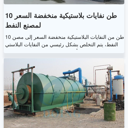
10 طن نفايات بلاستيكية منخفضة السعر
لمصنع النفط
10 طن من النفايات البلاستيكية منخفضة السعر إلى مصن
ع النفط، يتم التخلص بشكل رئيسي من النفايات البلاستي
كية إلى زيت الوقود وأسود الكربون. يبلغ حجم الزيت البلا
ستيكي حوالي 20٪ -90٪، ويمكن استخدامه كمواد تسخي
ن تستخدم في الصناعات الثقيلة.