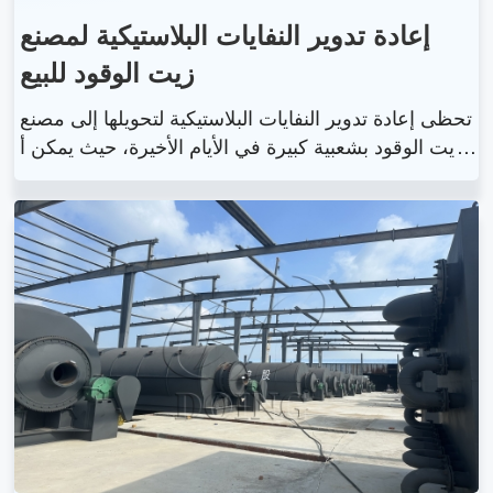
إعادة تدوير النفايات البلاستيكية لمصنع
زيت الوقود للبيع
تحظى إعادة تدوير النفايات البلاستيكية لتحويلها إلى مصنع
زيت الوقود بشعبية كبيرة في الأيام الأخيرة، حيث يمكن أ
ن تخلق ثروة وتحل مشكلة التلوث البيئي. في معظم البل
دان، يتعامل الناس مع نفايات الإطارات والبلاستيك في م
كب النفايات أو حرقها. ولكنها تسبب تلوثًا خطيرًا للبيئة، و
ربما تؤدي إلى كارثة حريق أو انتشار الأمراض. على النقي
ض من ذلك، فإن إعادة تدوير النفايات البلاستيكية إلى مص
نع زيت الوقود هي طريقة خضراء لإدارة النفايات. يمكن لإ
عادة تدوير نفايات البلاستيك إلى مصنع الزيوت تحويل نفاي
ات البلاستيك إلى زيت الوقود وأسود الكربون.