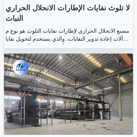
لا تلوث نفايات الإطارات الانحلال الحراري
النبات
مصنع الانحلال الحراري لإطارات نفايات التلوث هو نوع م
ن آلات إعادة تدوير النفايات، والذي يستخدم لتحويل نفايا
ت الإطارات إلى زيت الوقود وأسود الكربون وأسلاك الفو
لاذ. لدى Doing Group نوعان من محطات التحليل الحرا
ري لإطارات نفايات النفايات الخالية من التلوث، أحدهما ع
بارة عن مصنع للتحلل الحراري لإطارات النفايات، والآخر
عبارة عن مصنع للتحلل الحراري لإطارات النفايات المست
مرة.