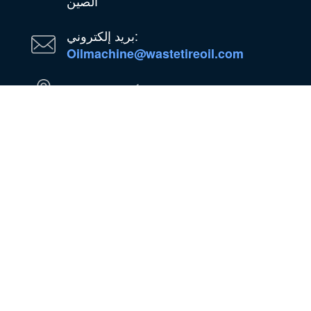
الصين
بريد إلكتروني:
Oilmachine@wastetireoil.com
في نيجيريا: ولاية أوجون، نيجيريا
واتساب
وي شات