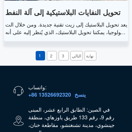
تحويل النفايات البلاستيكية إلى آلة النفط
يعد تحويل البلاستيك إلى زيت تقنية جديدة. ومن خلال الت
كنولوجيا، يمكننا تحويل البلاستيك، الذي يُنظر إليه على أنه
نفايات، إلى زيت. مع سنوات من البحث والتطوير، قمنا ب
تصنيع أحدث جيل من آلة تحويل البلاستيك إلى زيت. وفقًا
لتعليقات العملاء، نعمل باستمرار على تحسين جودة هذه ا
1
نهاية
التالي
3
2
لآلة. وأخيرا، قمنا بتصنيع أحدث جيل من الآلات.
واتساب:
ينسخ
+86 13526692320
في الصين: الطابق الرابع عشر، المبنى
رقم 9، رقم 133 طريق ياوزهاي، منطقة
جينشوي، مدينة تشنغتشو، مقاطعة خنان،