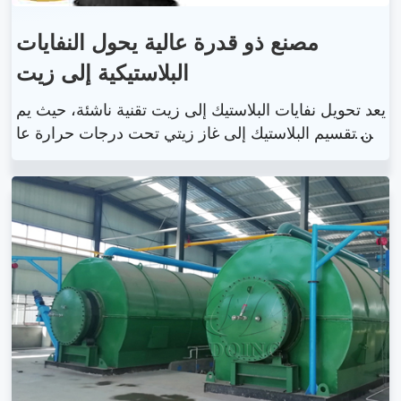
مصنع ذو قدرة عالية يحول النفايات
البلاستيكية إلى زيت
يعد تحويل نفايات البلاستيك إلى زيت تقنية ناشئة، حيث يم
كن تقسيم البلاستيك إلى غاز زيتي تحت درجات حرارة عا
لية، ومن ثم من خلال نظام تبريد المياه المتداول، يتم تبر
يد غاز الزيت إلى زيت. من خلال الآلة، لا يمكننا معالجة الن
فايات البلاستيكية فحسب، بل يمكننا أيضًا الحصول على م
وارد نفطية قيمة. قد يشعر بعض الناس بالقلق بشأن التلو
ث للمرة الثانية.