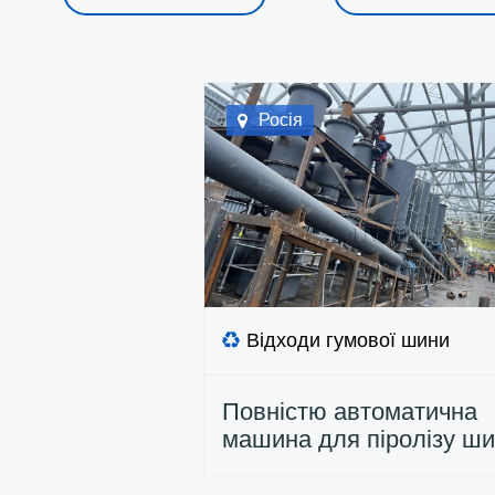
Росія
Відходи гумової шини
Повністю автоматична
машина для піролізу ш
50TPD встановлена ​​в Ро