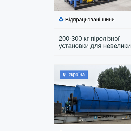
Відпрацьовані шини
200-300 кг піролізної
установки для невелики
одиниць відпрацьовани
доставлено до Італії
Україна