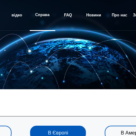
Справа
відео
FAQ
Новини
Про нас
З
проекту
В Європі
В Аме