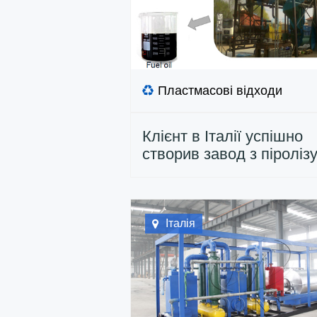
Пластмасові відходи
Клієнт в Італії успішно
створив завод з піроліз
пластикових відходів
Італія