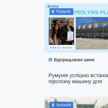
Румунія
Відпрацьовані шини
Румунія успішно встан
піролізну машину для
переробки зношених ш
Албанія