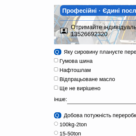
Професійні · Єдині пос
Отримайте індивідуальн
13526692320
Q
Яку сировину плануєте пер
Гумова шина
Нафтошлам
Відпрацьоване масло
Ще не вирішено
інше:
Q
Добова потужність переробк
100kg-2ton
15-50ton