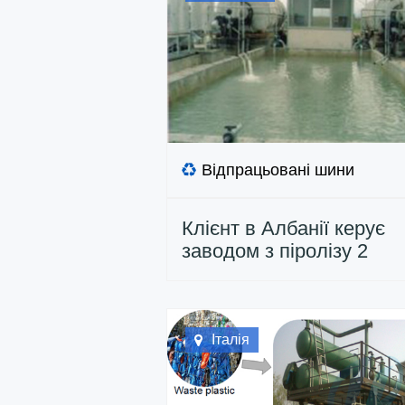
Відпрацьовані шини
Клієнт в Албанії керує
заводом з піролізу 2
комплектів шин
Італія