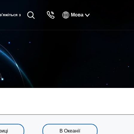
Мова
в'яжіться з
English
нами
Русский
Français
Español
Tiếng Việt
한국인
日本語
แบบไทยไทย
риці
В Океанії