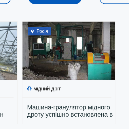
Росія
мідний дріт
Машина-гранулятор мідного
ин
дроту успішно встановлена ​​в
сії
Росії