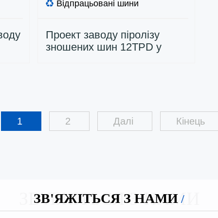
Відпрацьовані шини
воду
Проект заводу піролізу
зношених шин 12TPD у
Сербії
1
2
Далі
Кінець
ЗВ'ЯЖІТЬСЯ З НАМИ
ЗВ'ЯЖІТЬСЯ З НАМИ