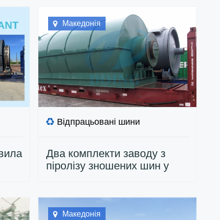
Македонія
Відпрацьовані шини
овила
Два комплекти заводу з
піролізу зношених шин у
ин
Македонії
Македонія