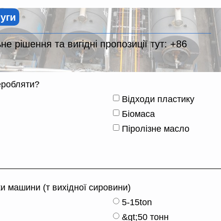
луги
е рішення та вигідні пропозиції тут:
+86
еробляти?
Відходи пластику
Біомаса
Піролізне масло
и машини (т вихідної сировини)
5-15ton
&gt;50 тонн