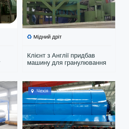
Мідний дріт
Клієнт з Англії придбав
у
машину для гранулювання
мідного дроту від компанії
Doing
Чехія