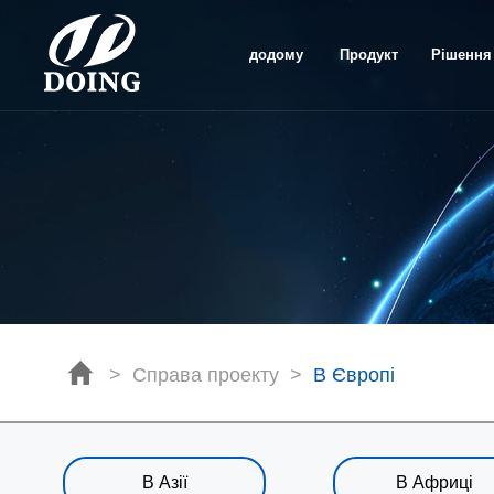
додому
Продукт
Рішення
>
Справа проекту
>
В Європі
В Азії
В Африці