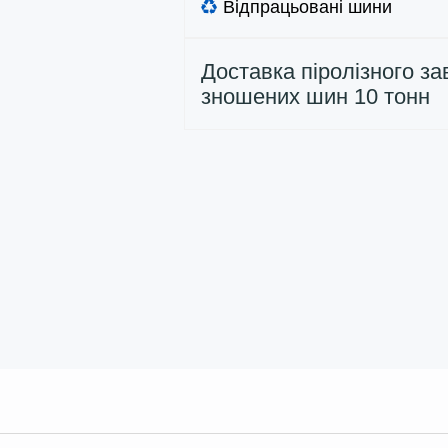
Відпрацьовані шини
Доставка піролізного за
зношених шин 10 тонн
замовнику в Україні