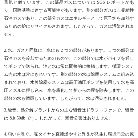
蒸気と似ています。この部品ガスについては SGS レポートがあ
り、国際基準に達する可能性があります。別の部分ガスは非凝縮性
石油ガスであり、この部分ガスはエネルギーとして原子炉を加熱す
るための炉にリサイクルされます。したがって、ガスは汚染されま
せん。
2.水。ガスと同様に、水にも 2 つの部分があります。 1 つの部分は
石油ガスを冷却するためのもので、この部分では水がパイプを通し
てポンプで送られ、油と水は常に間接的に接触します。循環システ
ム内の水は常にきれいです。別の部分の水は除塵システムに組み込
まれており、水膜除塵システムは高圧油圧ポンプを使用して水を高
圧ノズルに押し込み、水を霧化して炉からの煙を除去します。この
部分の水も循環しています。したがって、水は汚染されません。
3.騒音。熱分解プラントからの主な騒音はドラフトファンで、騒音
は &lt;50db です。したがって、騒音公害はありません。
4.匂いを嗅ぐ。廃タイヤを直接燃やすと異臭が発生し環境汚染の原