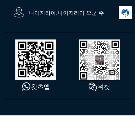
나이지리아:나이지리아 오군 주
왓츠앱
위챗