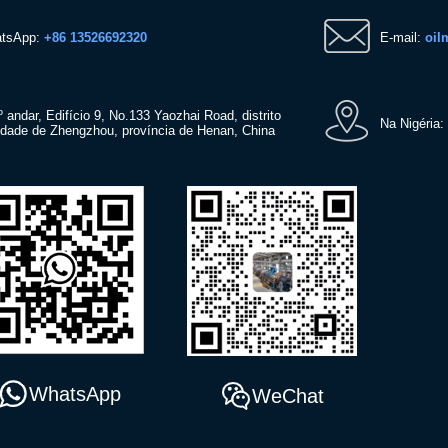
atsApp:
+86 13526692320
E-mail:
oil
 andar, Edifício 9, No.133 Yaozhai Road, distrito
Na Nigéria:
cidade de Zhengzhou, província de Henan, China
WhatsApp
WeChat