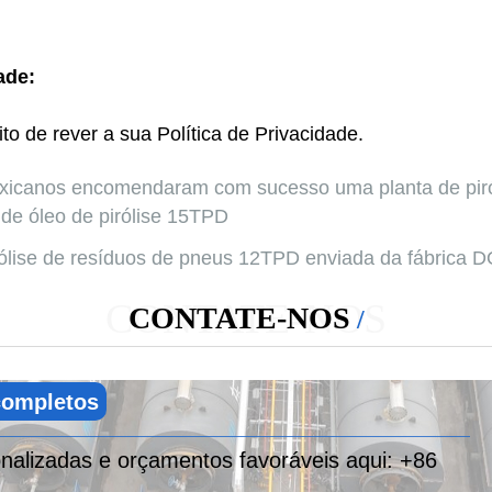
ade:
to de rever a sua Política de Privacidade.
xicanos encomendaram com sucesso uma planta de piróli
de óleo de pirólise 15TPD
rólise de resíduos de pneus 12TPD enviada da fábrica 
CONTATE-NOS
CONTATE-NOS
 completos
alizadas e orçamentos favoráveis ​​aqui:
+86