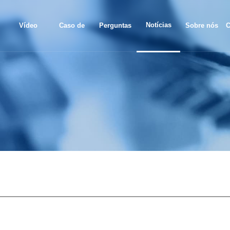
Notícias
Vídeo
Caso de
Perguntas
Sobre nós
C
projeto
frequentes