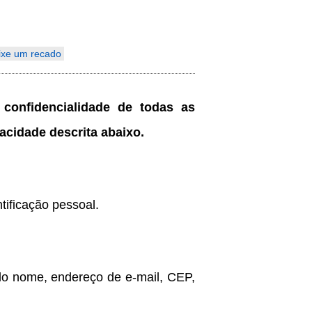
Indonesia
ixe um recado
Deutsch
Português
 confidencialidade de todas as
عربي
acidade descrita abaixo.
हिन्दी
Українська
tificação pessoal.
Türkçe
Malaysia
Italiano
ndo nome, endereço de e-mail, CEP,