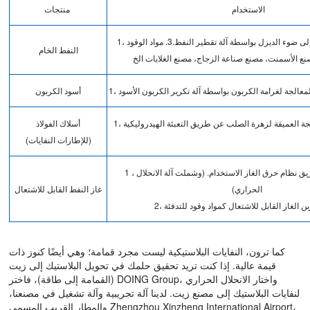
الاستخدام
منتجات
1، بيع مباشرة. 2، أنتقل إلى ضوء الديزل بواسطة آلة تقطير النفط.3. مواد الوقود
النفط الخام
أسود الكربون
أسلاك الفولاذ
(للإطارات النفايات)
1 ، حرق الوقود عن طريق نظام حرق الغاز الاستخدام. (وشملت آلة الانحلال
الحراري)
غاز النفط القابل للاشتعال
كما ترون، النفايات البلاستيكية ليست مجرد قمامة؛ وهي أيضًا كنوز ذات
قيمة عالية. إذا كنت تريد تحقيق حلمك في تحويل البلاستيك إلى زيت
(القمامة إلى طاقة)، ​​فاختر DOING Group، واختار الانحلال الحراري
لنفايات البلاستيك إلى مصنع زيت. لدينا آلة تجريبية وآلة تشغيل في مصنعنا،
والمطار القريب المسمى Zhengzhou Xinzheng International Airport،