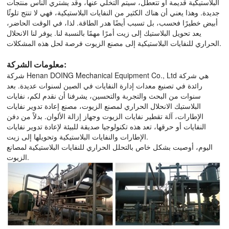
البلاستيكية قديمة أو تتعطل، سيتم التخلي عنها، وقد يشتري الناس منتجات
جديدة. وهذا يعني أن هناك الكثير من النفايات البلاستيكية، فهي لا تنتج تلوثًا
أبيض خطيرًا فحسب، بل تسبب أيضًا هدر الطاقة. لذا، في الوقت الحاضر،
يعد تحويل البلاستيك إلى زيت أمرًا مهمًا بالنسبة لنا. يوفر لنا الانحلال
الحراري للنفايات البلاستيكية إلى مصنع الزيوت فرصة لحل هذه المشكلات.
معلومات الشركة:
شركة Henan DOING Mechanical Equipment Co., Ltd هي شركة
رائدة في تصنيع معدات إدارة النفايات في الصين لسنوات عديدة. بعد
سنوات من البحث والتجربة والتحسين، يشرفنا أن نقدم لكم، نفايات
البلاستيك الانحلال الحراري لمصنع الزيوت، مصنع إعادة تدوير نفايات
الإطارات، آلة تقطير نفايات الزيوت وجهاز إزالة الألوان. بدلاً من دفن
النفايات أو حرقها، تعد هذه تكنولوجيا صديقة للبيئة لإعادة تدوير نفايات
الإطارات والنفايات البلاستيكية وتحويلها إلى زيت.
اليوم، أوصيت بشكل خاص بالتحلل الحراري للنفايات البلاستيكية لمصانع
الزيوت.