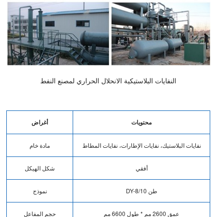
النفايات البلاستيكية الانحلال الحراري لمصنع النفط
محتويات
أغراض
نفايات البلاستيك، نفايات الإطارات، نفايات المطاط
مادة خام
أفقي
شكل الهيكل
DY-8/10 طن
نموذج
عمق 2600 مم * طول 6600 مم
حجم المفاعل