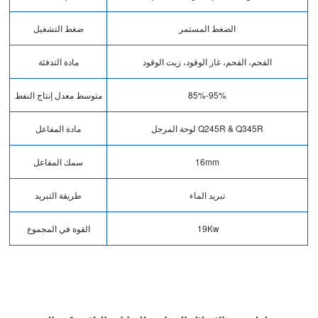
الضغط المستمر
ضغط التشغيل
الفحم، الفحم، غاز الوقود، زيت الوقود
مادة التدفئة
85%-95%
متوسط ​​معدل إنتاج النفط
لوحة المرجل Q245R & Q345R
مادة المفاعل
16mm
سمك المفاعل
تبريد الماء
طريقة التبريد
19Kw
القوة في المجموع