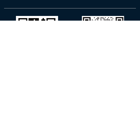
واتساب
وي شات