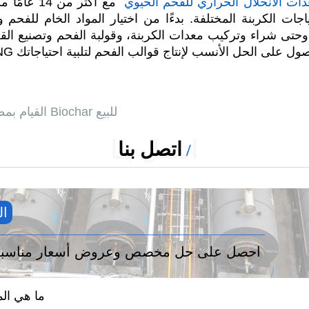
ات الانحلال الحراري للفحم الحيوي
مع أكثر من 
ات الكربنة المختلفة. بدءًا من اختيار المواد الخام للفحم وا
، وحتى شراء وتركيب معدات الكربنة، وقولبة الفحم وتصنيع ال
القيام بمصنع الانحلال الحراري Biochar للبيع
اتصل بنا
اتصل بنا
ال
+86 13526692320
احصل على حل مخصص وعروض أسعار مناسبة 
ما هي الم