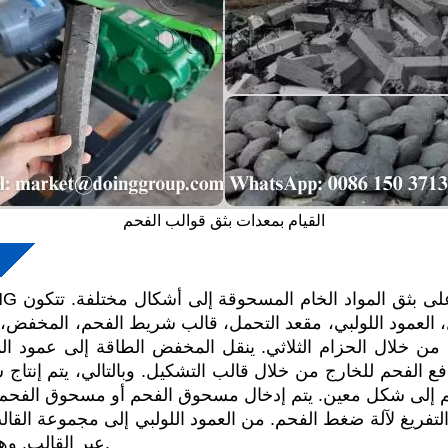
القيام بمعدات بثق قوالب الفحم
 العمود اللولبي، مقعد التحمل، قالب شريط الفحم، المخفض، م
ن خلال الحزام الثلاثي. ينقل المخفض الطاقة إلى عمود المر
ع الفحم للخارج من خلال قالب التشكيل. وبالتالي، يتم إنتاج
لى شكل معين. يتم إدخال مسحوق الفحم أو مسحوق الفحم ف
 التفريغ لآلة ضغط الفحم. من العمود اللولبي إلى مجموعة القا
عبر القالب. وهكذا، فإنه يشكل في النهاية شكل معين.