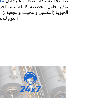
كشركة مصنعة محترفة ل
معد
توفير حلول مخصصة كاملة لتلبية احتياج
الحيوية (التكسير والتحبيب والتجفيف)
لحلول إنتاج الفحم. اتصل بشركة DOING اليوم للحصول على الحل الأنسب لإنتاج قوالب الفحم لتلبية احتياجاتك!