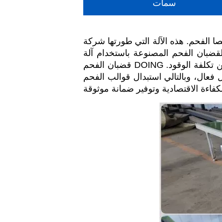
سمات
تها شركة DOING تعتمد مبدأ البثق الحلزوني. إنها عبارة عن معدات
ضبان الفحم المصنوعة باستخدام آلة
قضبان الفحم DOING الاستفادة الكاملة من قضبان الفحم. ليست هناك حاجة لخلط الجير في عملية الإنتاج. لا يقلل فقط من تكلفة الوقود.
 فعال، وبالتالي استبدال قوالب الفحم