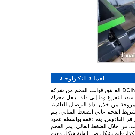
العملية التكنولوجية
آلة بثق قوالب الفحم من شركة DOING هي عبارة عن معدات احترافية تعمل على بثق المواد الخام المسحوقة إلى أشكال مختلفة. تتكون
نفذ التفريغ وما إلى ذلك. ينقل محرك
وحة من خلال أداة التوصيل العائمة.
 شريط الفحم عالي الضغط المثالي. يتم
ي القادوس. يتم دفعه بواسطة عمود
لب. من خلال الضغط العالي، يمر الفحم