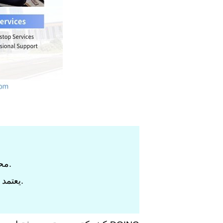
2. محرك الحزام الثلاثي، عملية موثوقة ومستقرة. ضوضاء تشغيل منخفضة وحماية من التحميل الزائد.
3. يعتمد المقعد المحمل وجسم الأسطوانة على اتصال جامد. تركيز عالي، دفع خلفي، آلة مستقرة وفعالة.