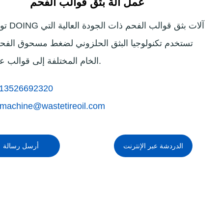
عمل آلة بثق قوالب الفحم
Indonesia
توفر شركة G
Deutsch
تستخدم تكنولوجيا البثق الحلزوني لضغط مسحوق الفحم
الخام المختلفة إلى قوالب عالية القوة.
Português
عربي
13526692320
हिन्दी
machine@wastetireoil.com
Українська
الدردشة عبر الإنترنت
أرسل رسالة
Türkçe
Malaysia
Italiano