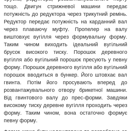
тощо. Двигун стрижневої машини передає
потужність до редуктора через трикутний ремінь.
Редуктор передає потужність на карданний вал
через плаваючу муфту. Пропелер на валу
виштовхує вугілля через формувальну форму.
Таким чином виходить ідеальний вугільний
брусок високого тиску. Порошок деревного
вугілля або вугільний порошок пресують у певну
форму. Порошок деревного вугілля або вугільний
порошок вводиться в бункер. Його штовхає вал
гвинта. Потім його просувають вперед до
розвантажувального отвору брикетної машини.
Від гвинтового валу до прес-форми. Завдяки
високому тиску деревне вугілля проходить через
форму. Таким чином, вона остаточно формує
певну форму.
Форма може бути налаштована та розроблена за