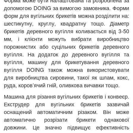
допомогою DOING за вимогою замовника. Форми
форм для вугільних брикетів можна розділити на:
шестикутну, круглу, квадратну тощо. Діаметр
брикетів деревного вугілля коливається від 3-50
мм, і клієнти можуть вибрати виробництво
порожнистих або суцільних брикетів деревного
вугілля. На додаток до деревного вугілля та
вугілля, машину для брикетування деревного
вугілля DOING також можна використовувати
для виробництва сировини, такої як шлам, кокс,
руда, коров’ячий гній, оливкова вичавки тощо.
Машина для різання вугільних брикетів і конвеєр.
Екструдер для вугільних брикетів зазвичай
оснащений автоматичним різаком. Він може
автоматично розрізати брикети однакової
довжини. Це значно підвищує ефективність