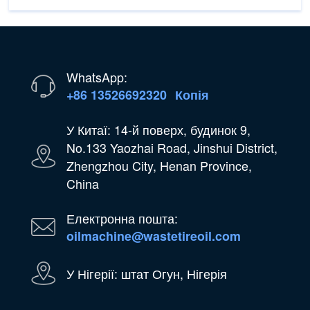
WhatsApp:
+86 13526692320
Копія
У Китаї: 14-й поверх, будинок 9,
No.133 Yaozhai Road, Jinshui District,
Zhengzhou City, Henan Province,
China
Електронна пошта:
oilmachine@wastetireoil.com
У Нігерії: штат Огун, Нігерія