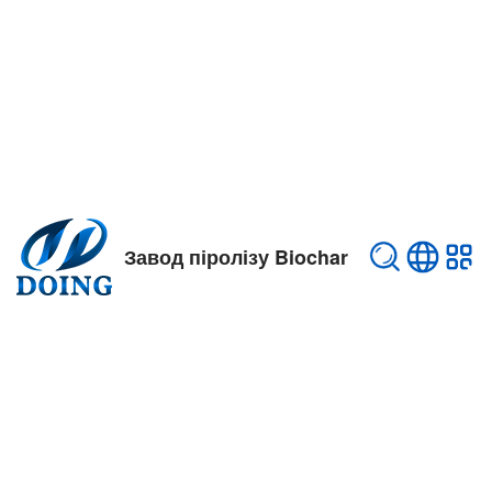
Завод піролізу Biochar