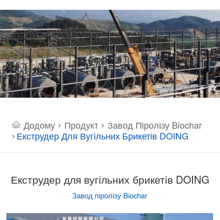
Додому
Продукт
Завод Піролізу Biochar
>
>
Екструдер Для Вугільних Брикетів DOING
>
Екструдер для вугільних брикетів DOING
Завод піролізу Biochar