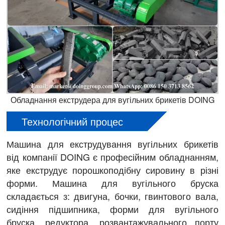
Обладнання екструдера для вугільних брикетів DOING
Технологічний процес
Машина для екструдування вугільних брикетів
від компанії DOING є професійним обладнанням,
яке екструдує порошкоподібну сировину в різні
форми. Машина для вугільного бруска
складається з: двигуна, бочки, гвинтового вала,
сидіння підшипника, форми для вугільного
бруска, редуктора, розвантажувального порту