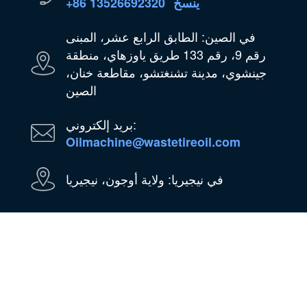
ينسخ
+86 13526692320
في الصين: الطابق الرابع عشر، المبنى
رقم 9، رقم 133 طريق ياوزهاي، منطقة
جينشوي، مدينة تشنغتشو، مقاطعة خنان،
الصين
بريد إلكتروني:
Oilmachine@wastetireoil.com
في نيجيريا: ولاية أوجون، نيجيريا