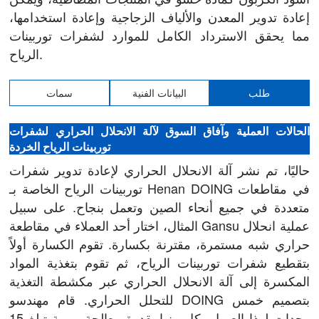
إعادة تدوير المعدن والألياف الزجاجية وإعادة استخدامها،
مما يحقق الاسترداد الكامل للموارد لشفرات توربينات
الرياح.
طلب
البيانات الفنية
سمات
الحالات العملية وآفاق السوق لآلة الانحلال الحراري لشفرات
توربينات الرياح الخردة
حاليًا، تم نشر آلة الانحلال الحراري لإعادة تدوير شفرات
توربينات الرياح الخاصة بـ Henan DOING في مقاطعات
متعددة في جميع أنحاء الصين وتعمل بنجاح. على سبيل
المثال، اختار أحد العملاء في مقاطعة Gansu عملية انحلال
حراري شبه مستمرة، مقترنة بكسارة. تقوم الكسارة أولاً
بتقطيع شفرات توربينات الرياح، ثم تقوم بتغذية المواد
المكسرة إلى آلة الانحلال الحراري عبر مكشطة التغذية
للتحلل الحراري. قام مهندسو DOING بتصميم خمس
وحدات لهذا العميل، كل منها بقدرة معالجة يومية تبلغ 15