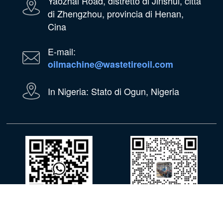
Yaozhai Road, distretto di Jinshui, città
di Zhengzhou, provincia di Henan,
Cina
E-mail:
oilmachine@wastetireoil.com
In Nigeria: Stato di Ogun, Nigeria
Whatsapp
WeChat