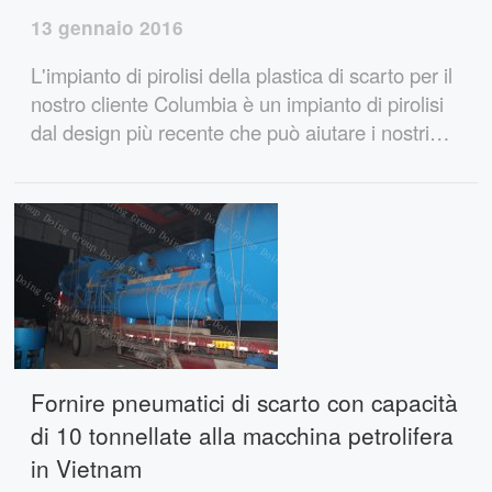
13 gennaio 2016
L'impianto di pirolisi della plastica di scarto per il
nostro cliente Columbia è un impianto di pirolisi
dal design più recente che può aiutare i nostri
clienti a estrarre olio combustibile, carbone nero
e fili di acciaio da pneumatici/plastica/gomma. E
per migliorare l'efficienza dei rifiuti
Fornire pneumatici di scarto con capacità
di 10 tonnellate alla macchina petrolifera
in Vietnam