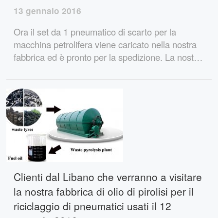
13 gennaio 2016
Ora il set da 1 pneumatico di scarto per la
macchina petrolifera viene caricato nella nostra
fabbrica ed è pronto per la spedizione. La nostra
macchina per l'estrazione di pneumatici di scarto
può trasformare sia pneumatici di scarto che
plastica in olio combustibile attraverso la pirolisi.
Anche la sicurezza e l'affidabilità del nostro
impianto di pirolisi dei pneumatici
Clienti dal Libano che verranno a visitare
la nostra fabbrica di olio di pirolisi per il
riciclaggio di pneumatici usati il ​​12