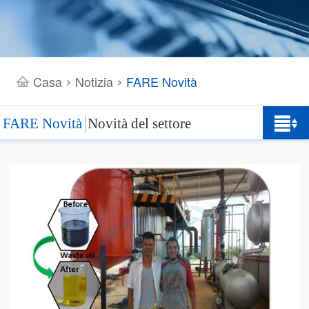
Casa
Notizia
FARE Novità
>
>
FARE Novità
Novità del settore