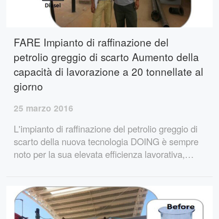
FARE Impianto di raffinazione del
petrolio greggio di scarto Aumento della
capacità di lavorazione a 20 tonnellate al
giorno
25 marzo 2016
L'impianto di raffinazione del petrolio greggio di
scarto della nuova tecnologia DOING è sempre
noto per la sua elevata efficienza lavorativa,
l'elevata produzione di petrolio e l'elevata qualità
del petrolio sin dal suo primo giorno di
apparizione sul mercato. Perché FARE impianti
di raffinazione del petrolio greggio di scarto è
una nuova tecnologia? Questo perché DOI