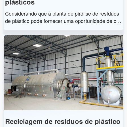
plásticos
Considerando que a planta de pirólise de resíduos
de plástico pode fornecer uma oportunidade de col
etar e processar resíduos de plástico da maneira m
ais ecologicamente correta. Através da planta de pi
rólise, os resíduos de plástico podem ser convertid
os em óleo combustível e negro de fumo, que pode
m ser usados ​​em muitos campos industriais.
Reciclagem de resíduos de plástico