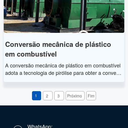
Conversão mecânica de plástico
em combustível
A conversão mecânica de plástico em combustível
adota a tecnologia de pirólise para obter a convers
ão de resíduos plásticos em óleo combustível. A co
nversão mecânica de plástico em combustível é u
m processo químico de decomposição de grandes
1
2
3
Próximo
Fim
moléculas de plástico em moléculas menores de p
etróleo, gás e negro de fumo.
WhatsApp: