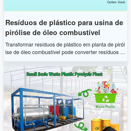
Resíduos de plástico para usina de
pirólise de óleo combustível
Transformar resíduos de plástico em planta de piról
ise de óleo combustível pode converter resíduos d
e plástico em óleo combustível, negro de fumo com
menor custo e maior produção de óleo combustíve
l. Fazer resíduos de plástico para usina de pirólise
de óleo combustível é composto principalmente de
sistema de alimentação, reator de pirólise horizont
al, sistema de condensação, tanque de óleo, siste
ma de recuperação de gás combustível, sistema d
e descarga, sistema de purificação de gases residu
ais, sistema de purificação de gases de combustã
o, sistema de monitoramento multiponto de pressã