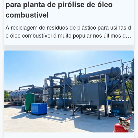
para planta de pirólise de óleo
combustível
A reciclagem de resíduos de plástico para usinas d
e óleo combustível é muito popular nos últimos dia
s, pois pode criar riqueza e resolver a poluição am
biental. Na maioria dos países, as pessoas lidam c
om resíduos de pneus e plásticos em aterros ou na
queima. Mas causa poluição grave ao meio ambien
te e provavelmente pode levar a um desastre de in
cêndio ou à propagação de doenças. Por outro lad
o, a reciclagem de resíduos plásticos em fábricas d
e óleo combustível é uma forma verde de gestão d
e resíduos. A reciclagem de resíduos de plástico e
m usinas de petróleo pode converter resíduos de pl
ástico em óleo combustível e negro de fumo, que t
êm bom valor de mercado e trazem enormes lucro