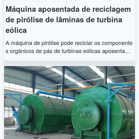
Máquina aposentada de reciclagem
de pirólise de lâminas de turbina
eólica
A máquina de pirólise pode reciclar os componente
s orgânicos de pás de turbinas eólicas aposentada
s e produz óleo combustível, resíduos de pó, meta
l, gás de síntese, etc. A máquina de reciclagem de
pirólise de pás de turbinas eólicas tem alta adaptab
ilidade, recursos ecologicamente corretos e eficient
es.