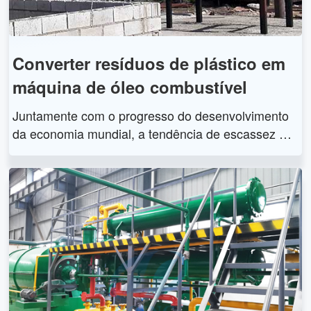
o e depois expandir seu negócio quando for lucrati
vo.
Converter resíduos de plástico em
máquina de óleo combustível
Juntamente com o progresso do desenvolvimento
da economia mundial, a tendência de escassez de
recursos petrolíferos tem crescido dia a dia, entra n
a década de 90, a energia tornou-se o principal fact
or que restringe o desenvolvimento da economia d
e vários países. Ao mesmo tempo, o desperdício d
e energia pode ser visto em todos os lugares. Busc
ar a nova energia tornou-se motivo de preocupaçã
o para vários países. A empresa Henan Doing Gro
up é o fabricante profissional nacional líder em má
quina de conversão de resíduos plásticos em óleo