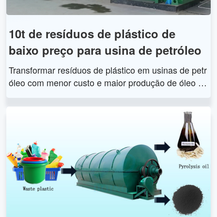
10t de resíduos de plástico de
baixo preço para usina de petróleo
Transformar resíduos de plástico em usinas de petr
óleo com menor custo e maior produção de óleo co
mbustível pode converter resíduos de plástico em
óleo combustível e negro de fumo. 10 toneladas de
resíduos de plástico de baixo preço em usinas de p
etróleo empregam nova tecnologia de pirólise verd
e. Ele pode não apenas pirolisar plástico, mas tam
bém reciclar resíduos de pneus e resíduos de borr
acha. Após anos de pesquisa e aprimoramento, o
grupo Doing alcançou grande sucesso na tecnologi
a de pirólise e ajuda muitos clientes a obter lucros.