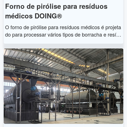
s para os clientes.
Forno de pirólise para resíduos
médicos DOING®
O forno de pirólise para resíduos médicos é projeta
do para processar vários tipos de borracha e resíd
uos médicos. Este equipamento utiliza tecnologia d
e pirólise térmica de alta temperatura para convert
er resíduos médicos produzidos em borracha e plá
stico em produtos valiosos, como óleo combustível.