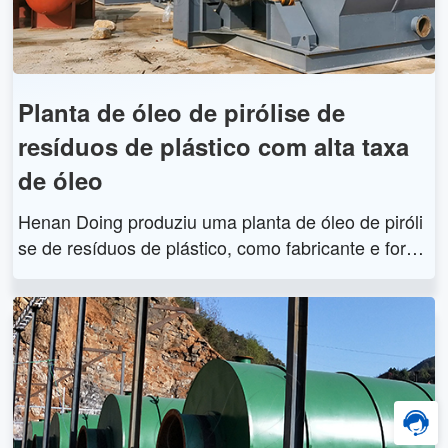
Planta de óleo de pirólise de
resíduos de plástico com alta taxa
de óleo
Henan Doing produziu uma planta de óleo de piróli
se de resíduos de plástico, como fabricante e forne
cedor de uma planta de pirólise, produzimos uma p
lanta de pirólise de nova tecnologia. A planta de pir
ólise para reciclar resíduos de plástico e converter
resíduos de plástico em óleo combustível e negro d
e fumo.