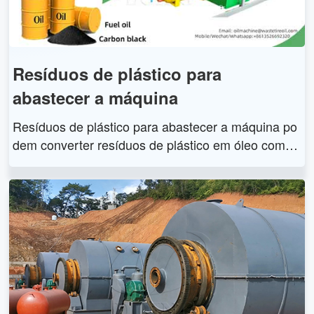
Resíduos de plástico para
abastecer a máquina
Resíduos de plástico para abastecer a máquina po
dem converter resíduos de plástico em óleo combu
stível e negro de fumo ecologicamente corretos. Ad
ota tecnologia avançada de pirólise, que é um proc
esso químico de decomposição térmica de resíduo
s plásticos em altas temperaturas sem oxigênio. Fa
zer resíduos de plástico para abastecer a máquina
tem uma longa vida útil e alto rendimento de óleo e
também é equipado com um dispositivo ecologica
mente correto de alta qualidade para garantir nenh
um dano ao meio ambiente.