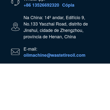
+86 13526692320
Cópia
Na China: 14º andar, Edifício 9,
No.133 Yaozhai Road, distrito de
Jinshui, cidade de Zhengzhou,
província de Henan, China
E-mail:
oilmachine@wastetireoil.com
Na Nigéria: Estado de Ogun, Nigéria