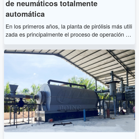
de neumáticos totalmente
automática
En los primeros años, la planta de pirólisis más utili
zada es principalmente el proceso de operación po
r lotes, que tiene una baja inversión pero un proces
o de operación complicado y un alto costo de mano
de obra. Con la mejora de la tecnología y las solicit
udes de los clientes, DOING Company desarrolló u
na planta de pirólisis continua de nueva tecnología.
Esta planta de pirólisis continua tiene un proceso c
ompletamente automático, que puede controlarse
mediante un sistema PLC o una computadora.