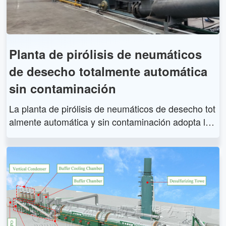
Planta de pirólisis de neumáticos
de desecho totalmente automática
sin contaminación
La planta de pirólisis de neumáticos de desecho tot
almente automática y sin contaminación adopta la
última tecnología de pirólisis. Al utilizar nuestra pla
nta de pirólisis de neumáticos de desecho automáti
ca, puede obtener aceite para neumáticos, negro d
e humo y alambre de acero de los neumáticos de d
esecho. El aceite de neumáticos puede usarse am
pliamente como combustible en industrias como la
s del acero y el hierro, fábricas de calderas, cerámi