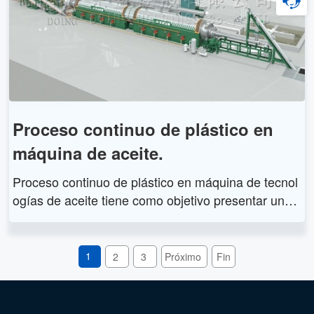
s intermitente como la planta de pirólisis continua u
tilizan el principio de pirólisis para eliminar neumáti
cos y plásticos de desecho de forma respetuosa co
n el medio ambiente.
Proceso continuo de plástico en
máquina de aceite.
Proceso continuo de plástico en máquina de tecnol
ogías de aceite tiene como objetivo presentar una
visión general de las tecnologías disponibles para c
onvertir los residuos de plástico en un recurso. Des
taca los métodos típicos para convertir los residuos
1
2
3
Próximo
Fin
plásticos en combustibles sólidos, líquidos y gaseo
sos, así como la combustión directa de residuos pl
ásticos para aplicaciones específicas.