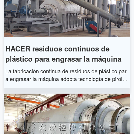
lote.
HACER residuos continuos de
plástico para engrasar la máquina
La fabricación continua de residuos de plástico par
a engrasar la máquina adopta tecnología de pirólisi
s de alta temperatura para realizar el proceso de re
siduos de plástico a aceite, que es una descomposi
ción térmica de materiales a alta temperatura en au
sencia de oxígeno. Durante la operación de la máq
uina de procesamiento continuo de residuos de plá
stico para engrasar, todas las operaciones están a
utomatizadas.