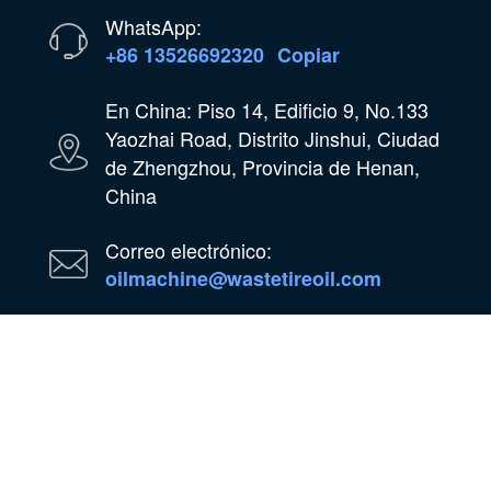
WhatsApp:
+86 13526692320
Copiar
En China: Piso 14, Edificio 9, No.133
Yaozhai Road, Distrito Jinshui, Ciudad
de Zhengzhou, Provincia de Henan,
China
Correo electrónico:
oilmachine@wastetireoil.com
En Nigeria: Estado de Ogun, Nigeria