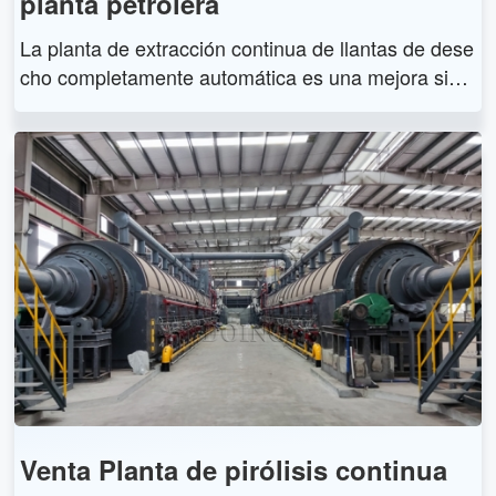
planta petrolera
La planta de extracción continua de llantas de dese
cho completamente automática es una mejora signi
ficativa basada en la planta de extracción de llanta
s de desecho intermitente existente en el país y en
el extranjero. La planta de aceite de llanta de dese
cho continua y completamente automática ha realiz
ado completamente la operación automática y pue
de prolongar la vida útil de 5 a 6 años en comparac
ión con la planta de aceite de llanta de desecho int
ermitente.
Venta Planta de pirólisis continua