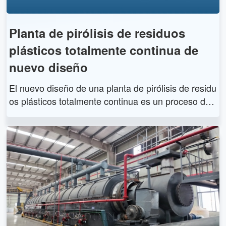
Planta de pirólisis de residuos
plásticos totalmente continua de
nuevo diseño
El nuevo diseño de una planta de pirólisis de residu
os plásticos totalmente continua es un proceso des
arrollado recientemente por Doing Group. Utiliza un
a reacción química de pirólisis para separar sólidos
de desecho, como neumáticos, plásticos y caucho,
en combustible, negro de humo y gases combustibl
es a altas temperaturas.