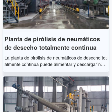
Planta de pirólisis de neumáticos
de desecho totalmente continua
La planta de pirólisis de neumáticos de desecho tot
almente continua puede alimentar y descargar negr
o de humo al mismo tiempo, trabajando continuam
ente durante 24 horas sin parar. En comparación c
on la planta de pirólisis de llantas de desecho de ti
po discontinuo, los trabajadores deben cargar y pro
cesar llantas de desecho, plásticos y otras materia
s primas en lotes, y esperar a que el reactor se enfr
íe y descargue carbono antes de pasar al siguiente