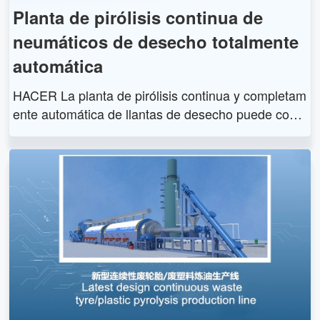
Planta de pirólisis continua de
neumáticos de desecho totalmente
automática
HACER La planta de pirólisis continua y completam
ente automática de llantas de desecho puede conv
ertir las llantas de desecho en fueloil, negro de car
bón y alambre de acero, lo que puede reducir efecti
vamente la contaminación ambiental causada por l
a acumulación de llantas de desecho y, al mismo ti
empo, puede obtener ganancias vendiendo los pro
ductos. En comparación con la planta de pirólisis d
e neumáticos intermitente, DOING una planta de pi
rólisis continua y totalmente automática de neumáti
cos de desecho tiene muchas ventajas.