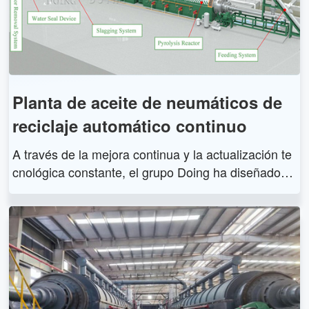
ca, industrias energéticas o químicas, hoteles, rest
aurantes, etc., o usarse en generadores para obten
er electricidad.
Planta de aceite de neumáticos de
reciclaje automático continuo
A través de la mejora continua y la actualización te
cnológica constante, el grupo Doing ha diseñado la
planta de aceite para neumáticos de reciclaje auto
mático continuo que puede convertir los neumático
s en recursos útiles de manera más eficiente. Esta
planta de aceite de neumáticos de reciclaje automá
tico continuo incluye DY-30, DY-50 y DY-80 y su ca
pacidad de procesamiento diario oscila entre 30 y 8
0 toneladas.