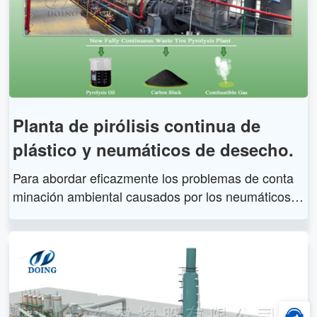
Planta de pirólisis continua de
plástico y neumáticos de desecho.
Para abordar eficazmente los problemas de conta
minación ambiental causados ​​por los neumáticos y
los plásticos de desecho, los ingenieros de Doing d
iseñaron especialmente una planta de pirólisis inter
mitente y una planta de pirólisis continua para trata
r neumáticos y plásticos de desecho para producir f
ueloil, negro de humo y alambre de acero después
de años de investigación. Tanto la planta de pirólisi