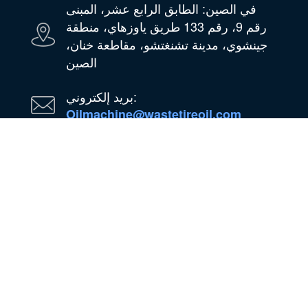
في الصين: الطابق الرابع عشر، المبنى
رقم 9، رقم 133 طريق ياوزهاي، منطقة
جينشوي، مدينة تشنغتشو، مقاطعة خنان،
الصين
بريد إلكتروني:
Oilmachine@wastetireoil.com
في نيجيريا: ولاية أوجون، نيجيريا