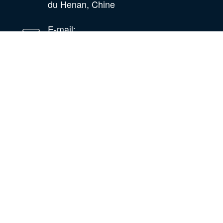
du Henan, Chine
E-mail:
huilemachine@wastetireoil.com
Au Nigéria : État d'Ogun, Nigéria
WhatsApp
WeChat