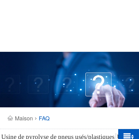
Maison
FAQ
>
Usine de pyrolyse de pneus usés/plastiques
Usine de