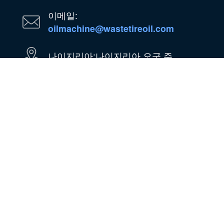
이메일:
oilmachine@wastetireoil.com
나이지리아:나이지리아 오군 주
왓츠앱
위챗