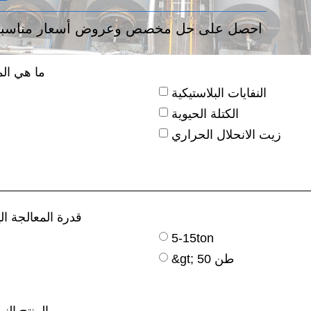
+86 13526692320
احصل على حل مخصص وعروض أسعار مناسبة 
ما هي الم
النفايات البلاستيكية
الكتلة الحيوية
زيت الانحلال الحراري
قدرة المعالجة ال
5-15ton
&gt; 50 طن