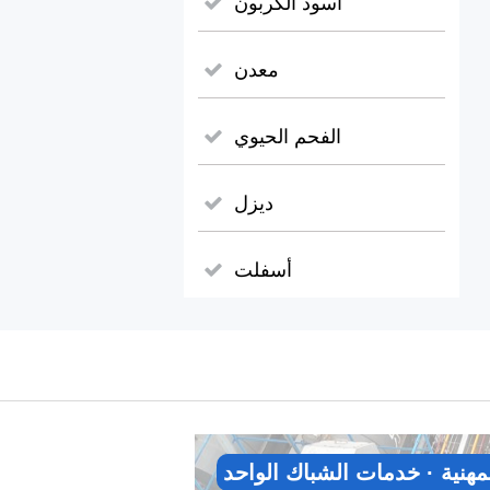
أسود الكربون
معدن
الفحم الحيوي
ديزل
أسفلت
مهنية · خدمات الشباك الواحد