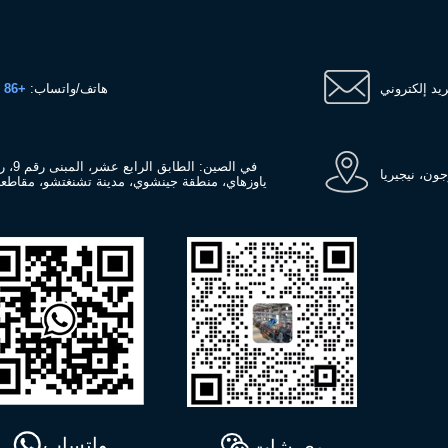
هاتف/واتساب:
+86 13526692320
جون، نيجيريا
ياوزهاي، منطقة جينشوي، مدينة تشنغتشو، مقاطعة
واتساب
وي شات