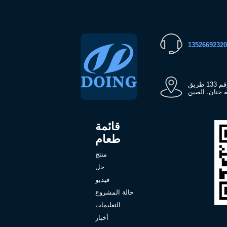
في الصين: الطابق الرابع عشر، المبنى رقم 9، رقم 133 طريق
 خنان، الصين
قائمة
طعام
منتج
حل
فيديو
حالة المشروع
التعليمات
أخبار