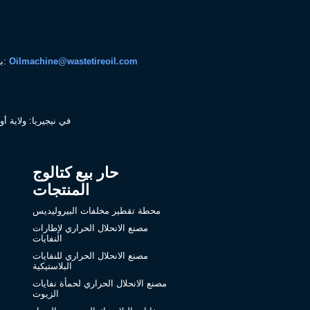
Oilmachine@wastetireoil.com
بريد إلكتروني:
في نيجيريا: ولاية أو
حار بيع كتالوج
المنتجات
محطة تقطير مخلفات البيروليديس
مصنع الانحلال الحراري لإطارات
النفايات
مصنع الانحلال الحراري للنفايات
البلاستيكية
مصنع الانحلال الحراري لحمأة نفايات
الزيوت