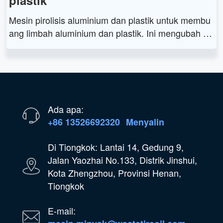
Mesin pirolisis aluminium dan plastik untuk membu
ang limbah aluminium dan plastik. Ini mengubah li
mbah aluminium dan plastik menjadi minyak pirolisi
s, terak aluminium, dan sumber daya lainnya melal
ui pirolisis suhu tinggi untuk mewujudkan daur ulan
g sekundernya.
Ada apa:
+86 13526692320
Menyalin
Di Tiongkok: Lantai 14, Gedung 9,
Jalan Yaozhai No.133, Distrik Jinshui,
Kota Zhengzhou, Provinsi Henan,
Tiongkok
E-mail: