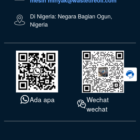
mesin minyak@wastetireoil.com
Di Nigeria: Negara Bagian Ogun,
Nigeria
Wechat
Ada apa
wechat