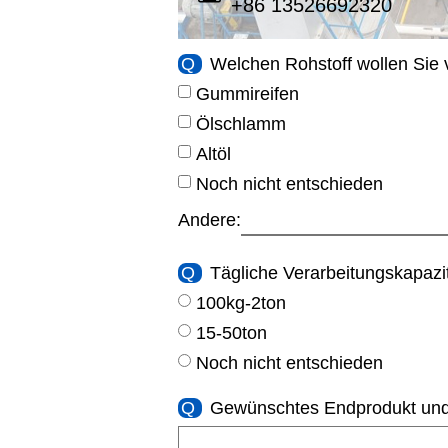
+86 13526692320
Q
Welchen Rohstoff wollen Sie 
Gummireifen
Ölschlamm
Altöl
Noch nicht entschieden
Andere:
Q
Tägliche Verarbeitungskapazi
100kg-2ton
15-50ton
Noch nicht entschieden
Q
Gewünschtes Endprodukt un