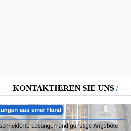
KONTAKTIEREN SIE UNS
KONTAKTIEREN SIE UNS
stungen aus einer Hand
eschneiderte Lösungen und günstige Angebote: