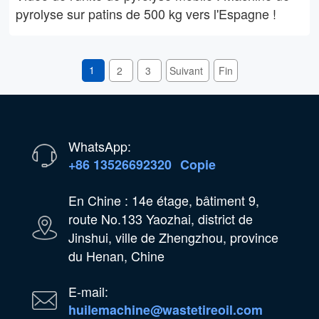
pyrolyse sur patins de 500 kg vers l'Espagne !
1
2
3
Suivant
Fin
WhatsApp:
+86 13526692320
Copie
En Chine : 14e étage, bâtiment 9,
route No.133 Yaozhai, district de
Jinshui, ville de Zhengzhou, province
du Henan, Chine
E-mail:
huilemachine@wastetireoil.com