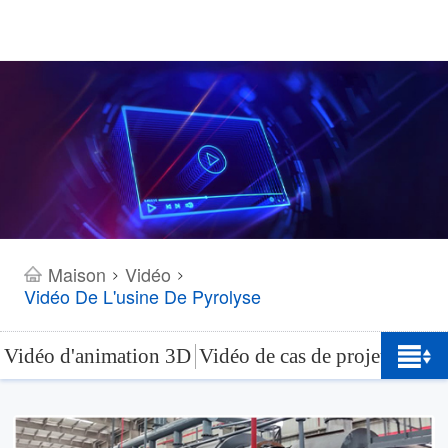
Maison
Vidéo
>
>
Vidéo De L'usine De Pyrolyse
Vidéo d'animation 3D
Vidéo de cas de projet
Vidéo 