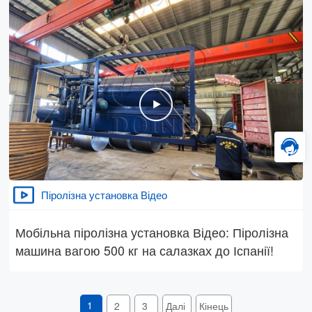
Піролізна установка Відео
Мобільна піролізна установка Відео: Піролізна
машина вагою 500 кг на салазках до Іспанії!
1
2
3
Далі
Кінець