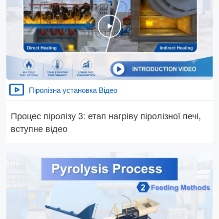
Піролізна установка Відео
Процес піролізу 3: етап нагріву піролізної печі,
вступне відео