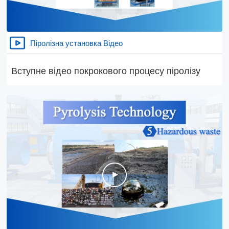
Піролізна установка Відео
Вступне відео покрокового процесу піролізу