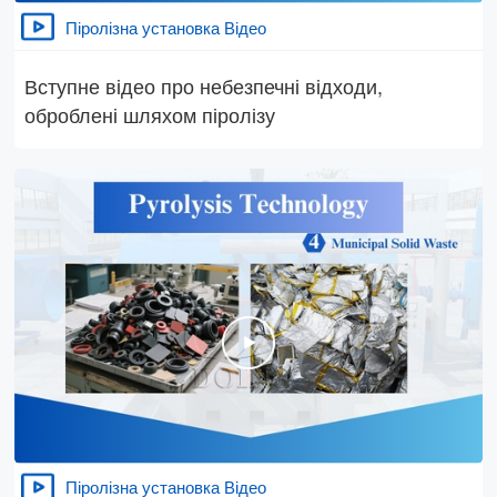
Піролізна установка Відео
Вступне відео про небезпечні відходи,
оброблені шляхом піролізу
Піролізна установка Відео