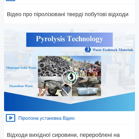
Відео про піролізовані тверді побутові відходи
Піролізна установка Відео
Відходи вихідної сировини, перероблені на