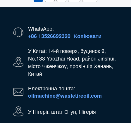
WhatsApp:
+86 13526692320
Копіювати
У Китаї: 14-й поверх, будинок 9,
No.133 Yaozhai Road, район Jinshui,
місто Чженчжоу, провінція Хенань,
Китай
Електронна пошта:
oilmachine@wastetireoil.com
У Нігерії: штат Огун, Нігерія