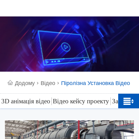
Додому
Відео
Піролізна Установка Відео
>
>
3D анімація відео
Відео кейсу проекту
Заводське