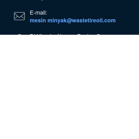
E-mail:
mesin minyak@wastetireoil.com
Di Nigeria: Negara Bagian Ogun,
Nigeria
Wechat
Ada apa
wechat