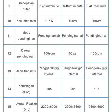
Kecepatan
9
0.4turn/minute
0.4turn/minute
0.4turn/minute
putar
10
Kekuatan total
19KW
19KW
19KW
Mode
11
Pendinginan air
Pendinginan air
Pendinginan air
pendinginan
Daerah
12
100sqm
100sqm
100sqm
pendinginan
Penggerak gigi
Penggerak gigi
Penggerak gigi
13
Jenis transmisi
internal
internal
internal
Kebisingan
14
≤85
≤85
≤85
dB(A)
Ukuran Reaktor
15
2200×6000
2200×6600
2600×6600
(D×L)