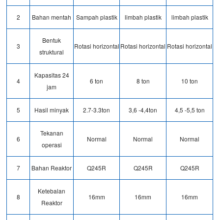
2
Bahan mentah
Sampah plastik
limbah plastik
limbah plastik
Bentuk
3
Rotasi horizontal
Rotasi horizontal
Rotasi horizontal
struktural
Kapasitas 24
4
6 ton
8 ton
10 ton
jam
5
Hasil minyak
2.7-3.3ton
3,6 -4,4ton
4,5 -5,5 ton
Tekanan
6
Normal
Normal
Normal
operasi
7
Bahan Reaktor
Q245R
Q245R
Q245R
Ketebalan
8
16mm
16mm
16mm
Reaktor