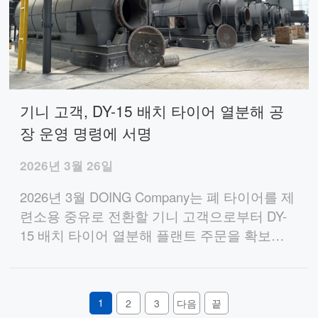
기니 고객, DY-15 배치 타이어 열분해 공
장 운영 명령에 서명
2026년 3월 26일
2026년 3월 DOING Company는 폐 타이어를 제
련소용 중유로 전환할 기니 고객으로부터 DY-
15 배치 타이어 열분해 플랜트 주문을 확보했
습니다.
1
2
3
다음
끝