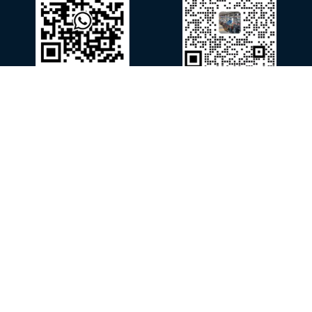
왓츠앱
위챗