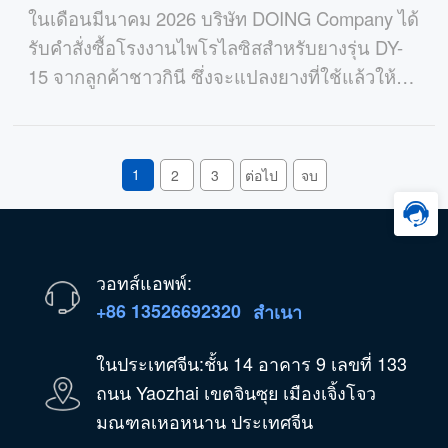
ในเดือนมีนาคม 2026 บริษัท DOING Company ได้
รับคำสั่งซื้อโรงงานไพโรไลซิสสำหรับยางรุ่น DY-
15 จากลูกค้าชาวกินี ซึ่งจะแปลงยางที่ใช้แล้วให้
เป็นน้ำมันหนักสำหรับโรงถลุง
1
2
3
ต่อไป
จบ
วอทส์แอพพ์:
+86 13526692320
สำเนา
ในประเทศจีน:ชั้น 14 อาคาร 9 เลขที่ 133
ถนน Yaozhai เขตจินซุย เมืองเจิ้งโจว
มณฑลเหอหนาน ประเทศจีน