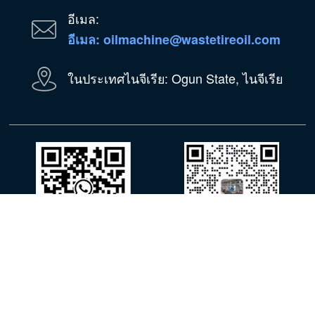
อีเมล:
อีเมล: oilmachine@wastetireoil.com
ในประเทศไนจีเรีย: Ogun State, ไนจีเรีย
วอทส์แอพพ์
วีแชท