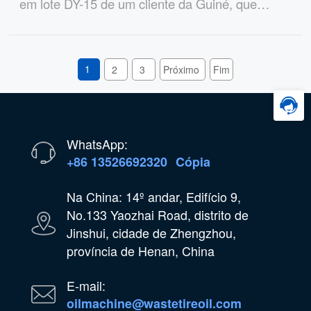
em lote DY-15 de um cliente da Guiné, que
converterá pneus usados ​​em óleo pesado para
sua fundição.
1
2
3
Próximo
Fim
WhatsApp:
+86 13526692320
Cópia
Na China: 14º andar, Edifício 9,
No.133 Yaozhai Road, distrito de
Jinshui, cidade de Zhengzhou,
província de Henan, China
E-mail:
oilmachine@wastetireoil.com