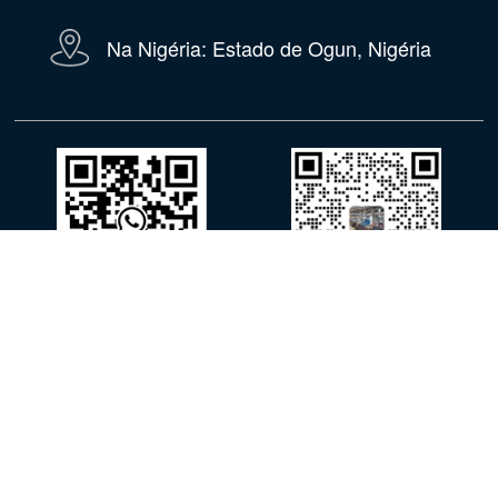
Na Nigéria: Estado de Ogun, Nigéria
WhatsApp
WeChat