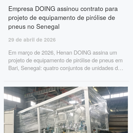
Empresa DOING assinou contrato para
projeto de equipamento de pirólise de
pneus no Senegal
29 de abril de 2026
Em março de 2026, Henan DOING assina um
projeto de equipamento de pirólise de pneus em
Bari, Senegal: quatro conjuntos de unidades de
pirólise de pneus de 15t e um conjunto de
unidades de refino de óleo de pirólise de 14t,
fornecendo soluções alternativas de produção
de combustível para uma siderúrgica.