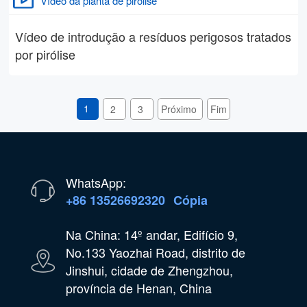
Vídeo da planta de pirólise
Vídeo de introdução a resíduos perigosos tratados
por pirólise
1
2
3
Próximo
Fim
WhatsApp:
+86 13526692320
Cópia
Na China: 14º andar, Edifício 9,
No.133 Yaozhai Road, distrito de
Jinshui, cidade de Zhengzhou,
província de Henan, China