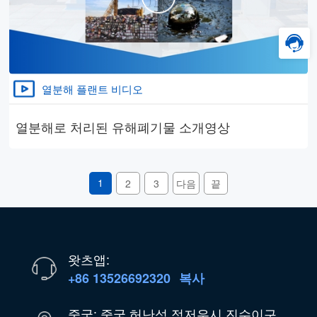
열분해 플랜트 비디오
열분해로 처리된 유해폐기물 소개영상
1
2
3
다음
끝
왓츠앱:
+86 13526692320
복사
중국: 중국 허난성 정저우시 진수이구