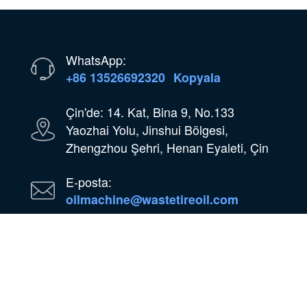
WhatsApp:
+86 13526692320
Kopyala
Çin'de: 14. Kat, Bina 9, No.133
Yaozhai Yolu, Jinshui Bölgesi,
Zhengzhou Şehri, Henan Eyaleti, Çin
E-posta:
oilmachine@wastetireoil.com
Nijerya'da: Ogun Eyaleti, Nijerya