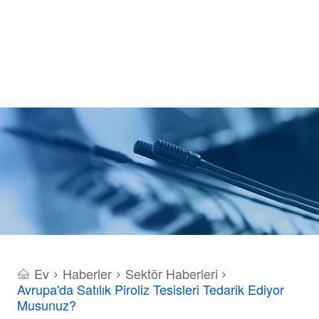
Ev
Haberler
Sektör Haberleri
>
>
>
Avrupa'da Satılık Piroliz Tesisleri Tedarik Ediyor
Musunuz?