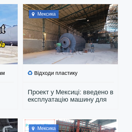
Мексика
ам
Відходи пластику
Проект у Мексиці: введено в
експлуатацію машину для
піролізу відходів пластику 15
ТПД та установку для
дистиляції відпрацьованої
олії 10 ТПД
Мексика