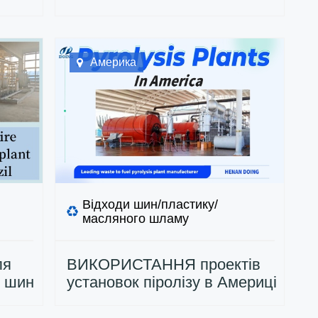
Америка
Відходи шин/пластику/
масляного шламу
ля
ВИКОРИСТАННЯ проектів
х шин
установок піролізу в Америці
 в