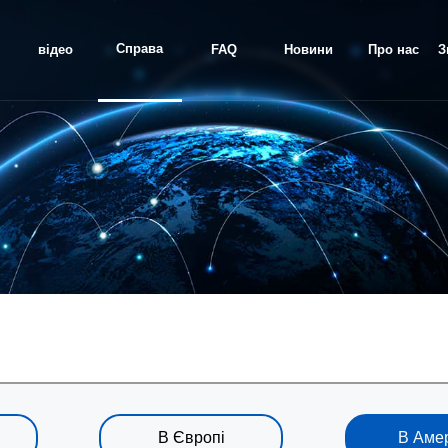
Справа
відео
FAQ
Новини
Про нас
З
проекту
В Європі
В Аме