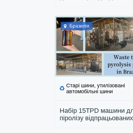
встановлені компанією
DOING у Мексиці
Бразилія
Старі шини, утилізовані
автомобільні шини
Набір 15TPD машини д
піролізу відпрацьовани
введено в експлуатацію
Бразилії