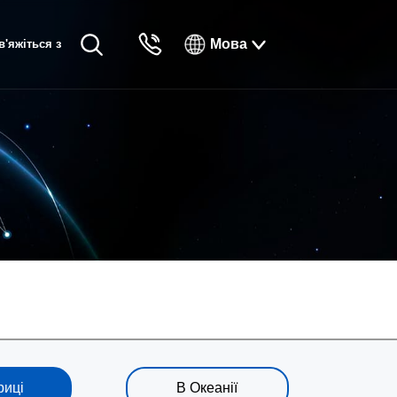
Мова
в'яжіться з
English
нами
Русский
Français
Español
Tiếng Việt
한국인
日本語
แบบไทยไทย
риці
В Океанії