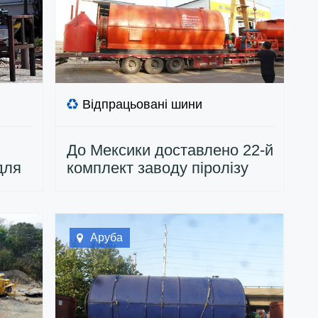
Відпрацьовані шини
До Мексики доставлено 22-й
для
комплект заводу піролізу
зношених шин
Аруба