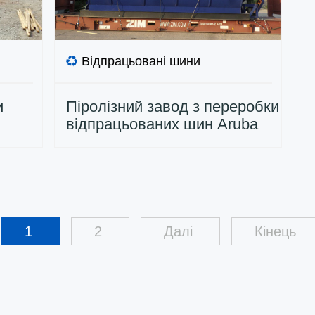
Відпрацьовані шини
и
Піролізний завод з переробки
відпрацьованих шин Aruba
1
2
Далі
Кінець