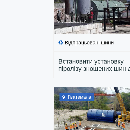
Відпрацьовані шини
Встановити установку
піролізу зношених шин 
клієнтів з Ямайки
Гватемала