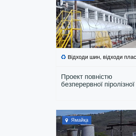
Відходи шин, відходи плас
Проект повністю
безперервної піролізної
установки потужністю 5
TPD, встановлений у Бр
Ямайка