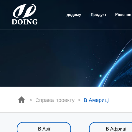
додому
Продукт
Рішення
>
Справа проекту
>
В Америці
В Азії
В Африці