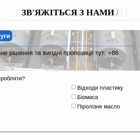
ЗВ'ЯЖІТЬСЯ З НАМИ
ЗВ'ЯЖІТЬСЯ З НАМИ
луги
е рішення та вигідні пропозиції тут:
+86
еробляти?
Відходи пластику
Біомаса
Піролізне масло