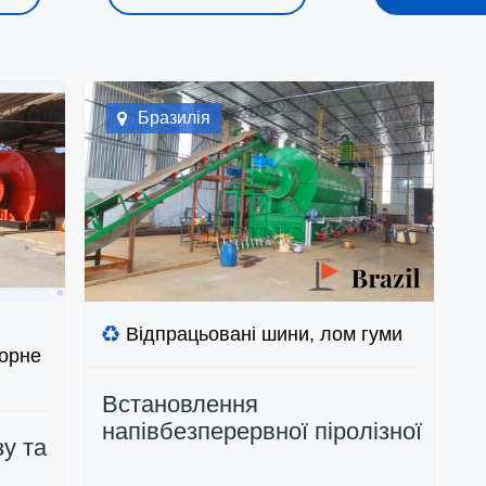
Бразилія
Відпрацьовані шини, лом гуми
торне
Встановлення
напівбезперервної піролізної
зу та
машини DOING 15TPD в
Бразилії