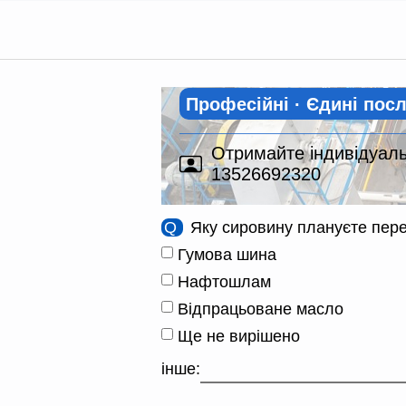
Професійні · Єдині пос
Отримайте індивідуальн
13526692320
Q
Яку сировину плануєте пер
Гумова шина
Нафтошлам
Відпрацьоване масло
Ще не вирішено
інше: