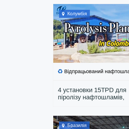
Колумбія
Відпрацьований нафтошл
4 установки 15TPD для
піролізу нафтошламів,
встановлені в Колумбії
Бразилія