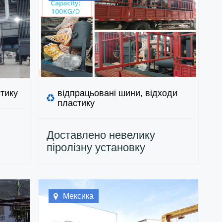
тику
відпрацьовані шини, відходи
пластику
Доставлено невелику
піролізну установку
0
потужністю 100 кг/день,
азилії
встановлену на салазках,
замовлену мексиканським
клієнтом.
Мексика