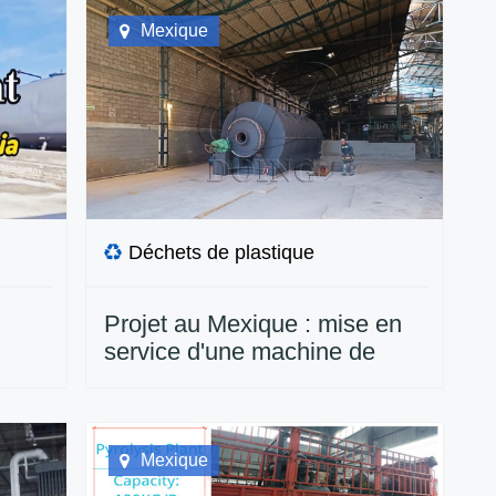
Mexique
Déchets de plastique
Projet au Mexique : mise en
service d'une machine de
pyrolyse de déchets plastiques
15TPD et d'une usine de
distillation d'huiles usées
10TPD
Mexique