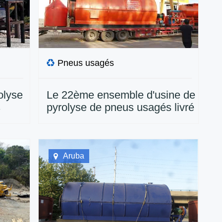
Pneus usagés
olyse
Le 22ème ensemble d'usine de
s
pyrolyse de pneus usagés livré
au Mexique
Aruba