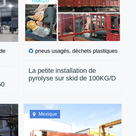
 de
pneus usagés, déchets plastiques
La petite installation de
e
pyrolyse sur skid de 100KG/D
50
commandée par le client
mexicain a été livrée
Mexique