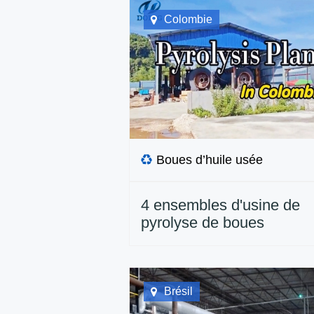
Colombie
Boues d’huile usée
4 ensembles d'usine de
pyrolyse de boues
d'hydrocarbures 15TPD
installés en Colombie
Brésil