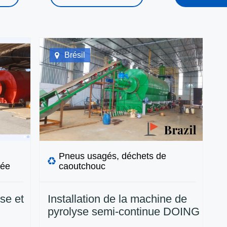
Brésil
Pneus usagés, déchets de
gée
caoutchouc
se et
Installation de la machine de
pyrolyse semi-continue DOING
15TPD au Brésil