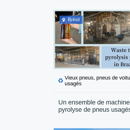
Mexique
Brésil
Vieux pneus, pneus de voit
usagés
Un ensemble de machine
pyrolyse de pneus usagé
15TPD mis en service au 