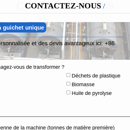
CONTACTEZ-NOUS
CONTACTEZ-NOUS
à guichet unique
rsonnalisée et des devis avantageux ici:
+86
sagez-vous de transformer ?
Déchets de plastique
Biomasse
Huile de pyrolyse
dienne de la machine (tonnes de matière première)