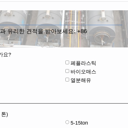
과 유리한 견적을 받아보세요:
+86
가요?
폐플라스틱
바이오매스
열분해유
 톤)
5-15ton