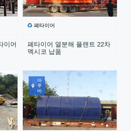
폐타이어
타이어
폐타이어 열분해 플랜트 22차
멕시코 납품
아
루
바