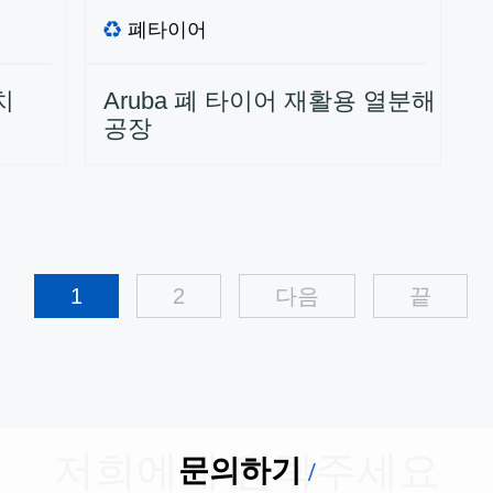
폐타이어
치
Aruba 폐 타이어 재활용 열분해
공장
1
2
다음
끝
저희에게 연락주세요
문의하기