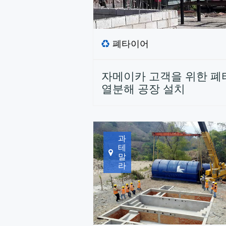
폐타이어
자메이카 고객을 위한 폐
열분해 공장 설치
과
테
말
라