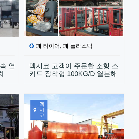
폐 타이어, 폐 플라스틱
연속 열
멕시코 고객이 주문한 소형 스
치
키드 장착형 100KG/D 열분해
플랜트가 납품되었습니다.
멕
시
코