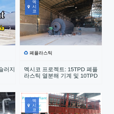
멕
시
코
폐플라스틱
 슬러지
멕시코 프로젝트: 15TPD 폐플
치
라스틱 열분해 기계 및 10TPD
폐유 증류 플랜트 가동
멕
시
코