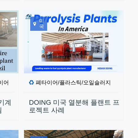
미
국
이어
폐타이어/플라스틱/오일슬러지
 기계
DOING 미국 열분해 플랜트 프
됨
로젝트 사례