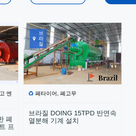
브
라
질
고 엔
폐타이어, 폐고무
브라질 DOING 15TPD 반연속
한 폐
열분해 기계 설치
트 프