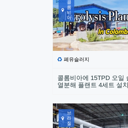
콜
롬
비
아
폐유슬러지
콜롬비아에 15TPD 오일
열분해 플랜트 4세트 설
브
라
질