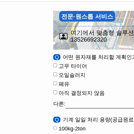
전문·원스톱 서비스
여기에서 맞춤형 솔루션
13526692320
Q
어떤 원자재를 처리할 계획인
고무 타이어
오일슬러지
폐유
아직 결정되지 않음
다른:
Q
기계 일일 처리 용량(공급원료
100kg-2ton