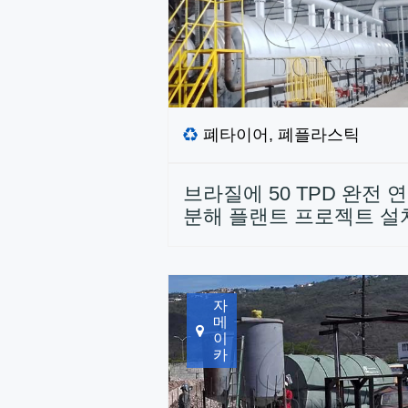
폐타이어, 폐플라스틱
브라질에 50 TPD 완전 
분해 플랜트 프로젝트 설
자
메
이
카