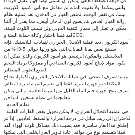
في فوهة الضغط العالي (يمكن أن تسمى أيضًا جهاز غسل الرذاذ)
والتي يمكنها أولاً تفتيت الماء، ثم مفاعل مع ثاني أكسيد الكبريت
بينما، في نفس الوقت، تمتص الغبار في الدخان. بعد عملية نظام
إزالة الغبار الخاص بنا، يصبح لون الدخان أبيض، مما يعني أن آلتنا
يمكن أن تصل إلى معيار التنقية الدولي ولن تسبب التلوث للبيئة.
لقد قمنا باختبار وكالة حماية البيئة وSGS.
أسود الكربون: بعد عملية الانحلال الحراري لنفايات البلاستيك، فإنه
سينتج بعض بقايا النفايات التي يبلغ وزنها حوالي 5-10% من
البلاستيك. والمكون الرئيسي هو أسود الكربون والذي يمكن أن
يكون مواد لإنتاج أسود الكربون الصناعي أو ممزوجًا برماد الفحم
لصنع الطوب المتطاير.
مياه الصرف الصحي: في عمليات الانحلال الحراري بأكملها، تحتاج
المكثفات وأجهزة التبريد فقط إلى تعميم المياه لتبريد النظام.
سوف تنتج أجهزة ختم الماء القليل من المياه العادمة، والتي يمكن
معالجتها في نظام تسخين المداخن
نظام العادم
في عملية الانحلال الحراري، لا يمكن تحويل بعض الغازات القابلة
للاحتراق إلى زيت سائل في درجة الحرارة والضغط العاديين. إذا تم
إطلاق هذا الغاز مباشرة، فقد يسبب ذلك مشاكل تلوث الهواء. لقد
قمنا بتصميم نوع من مواقد إعادة تدوير الغاز الخلفي التي يمكنها