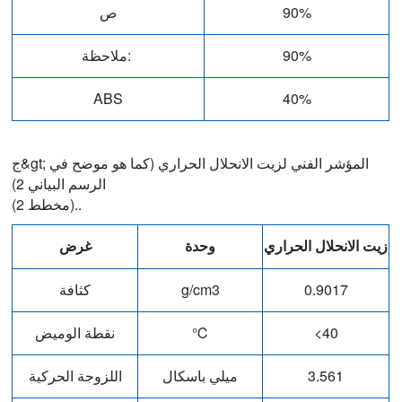
90%
ص
90%
ملاحظة:
ABS
40%
ج&gt; المؤشر الفني لزيت الانحلال الحراري (كما هو موضح في
الرسم البياني 2)
(مخطط 2)..
زيت الانحلال الحراري
وحدة
غرض
0.9017
g/cm3
كثافة
<40
℃
نقطة الوميض
3.561
ميلي باسكال
اللزوجة الحركية