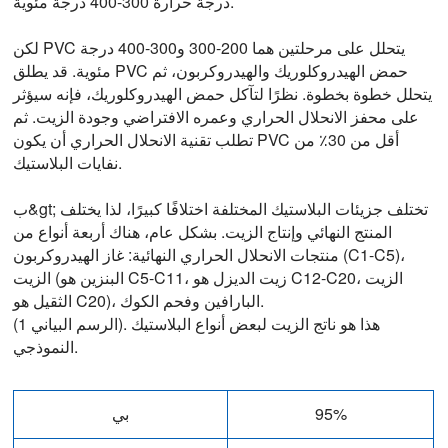
درجة حرارة 300-400 درجة مئوية.
لكن PVC يتحلل على مرحلتين هما 200-300 و300-400 درجة
مئوية. قد يطلق PVC حمض الهيدروكلوريك والهيدروكربون، ثم
يتحلل خطوة بخطوة. نظرًا لتآكل حمض الهيدروكلوريك، فإنه سيؤثر
على محفز الانحلال الحراري وعمره الافتراضي وجودة الزيت. ثم
تطلب تقنية الانحلال الحراري أن يكون PVC أقل من 30٪ من
نفايات البلاستيك.
ب&gt; تختلف جزيئات البلاستيك المختلفة اختلافًا كبيرًا، لذا يختلف
المنتج النهائي وإنتاج الزيت. بشكل عام، هناك أربعة أنواع من
منتجات الانحلال الحراري النهائية: غاز الهيدروكربون (C1-C5)،
الزيت (البنزين هو C5-C11، زيت الديزل هو C12-C20، الزيت
الثقيل هو C20)، البارافين وفحم الكوك.
(الرسم البياني 1). هذا هو ناتج الزيت لبعض أنواع البلاستيك
النموذجي.
95%
بي