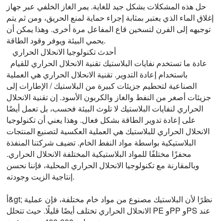
حل هذه المشكلات بشكل جيد للغاية. يمر الغاز الخلفي عبر جهاز
إغلاق الماء الذي يعتبر بمثابة إجراء حماية لمنع الحريق، ومن ثم يتم
توجيهه إلى الفرن لتسخين قاع المفاعل مرة أخرى. وهذا يمكن أن
يحمي البيئة ويوفر وقود الطاقة.
أحدث تكنولوجيا الانحلال الحراري
عادة ما تستخدم نفايات البلاستيك تقنية الانحلال الحراري للقيام
باستخدام إعادة التدوير. تقنية الانحلال الحراري هي العملية
الصناعية لتحطيم جزيئات كبيرة من البلاستيك / الإطارات إلى
جزيئات أصغر من النفط والغاز والكربون الأسود. إن تقنية الانحلال
الحراري لنفايات البلاستيك لا تلوث البيئة فحسب، بل تعمل أيضًا
على إعادة تدوير الطاقة بشكل فعال. وهذا يعني أن تكنولوجيا
الانحلال الحراري للبلاستيك هي العملية العكسية لتصنيع المنتجات
البلاستيكية بواسطة مواد النفط الخام. تضيف شركتنا المنفذة
محفزًا مختلفًا للمواد البلاستيكية المختلفة الانحلال الحراري.
وبالمقارنة مع تكنولوجيا الانحلال الحراري المحلية، فإننا نحسن
إنتاجية الزيت وجودته.
أ&gt; نظرًا لأن البلاستيك مصنوع من مواد خام مختلفة، فإن عملية
الانحلال الحراري تختلف أيضًا قليلًا. حيث تتحلل PE وPP وPS عند