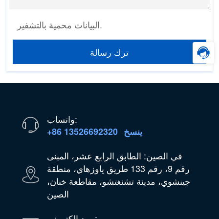
البيانات محمية بالتشفير.
ترك رسالة
واتساب:
ينسخ
+86 13526692320
في الصين: الطابق الرابع عشر، المبنى
رقم 9، رقم 133 طريق ياوزهاي، منطقة
جينشوي، مدينة تشنغتشو، مقاطعة خنان،
الصين
بريد إلكتروني: