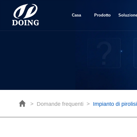
Casa
Prodotto
Soluzion
>
Domande frequenti
>
Impianto di pirolisi