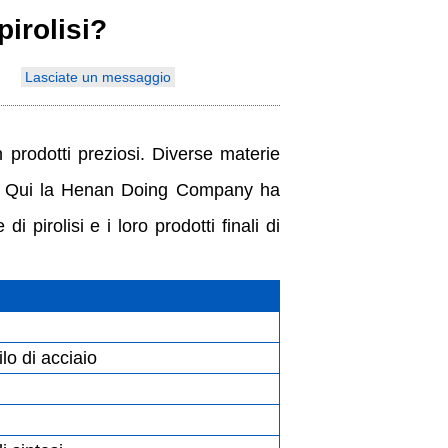
pirolisi?
Indonesia
Lasciate un messaggio
Deutsch
Português
 prodotti preziosi. Diverse materie
عربي
lisi. Qui la Henan Doing Company ha
हिन्दी
 pirolisi e i loro prodotti finali di
Українська
Türkçe
Malaysia
lo di acciaio
Italiano