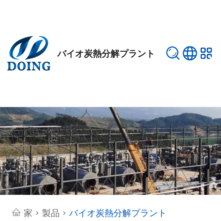
バイオ炭熱分解プラント
家
製品
バイオ炭熱分解プラント
>
>