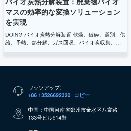
バイオ炭熱分解装置：廃棄物バイオ
マスの効率的な変換ソリューション
を実現
DOING バイオ炭熱分解装置 乾燥、破砕、選別、供
給、予熱、熱分解、ガス回収、バイオ炭収集、お
よびガス処理システムが含まれます。効率的な廃
棄物バイオマス変換を実現し、環境的および経済
的メリットをもたらします。
ワッツアップ:
+86 13526692320
コピー
中国：中国河南省鄭州市金水区八寨路
133号ビル914階