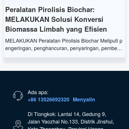
Peralatan Pirolisis Biochar:
MELAKUKAN Solusi Konversi
Biomassa Limbah yang Efisien
MELAKUKAN Peralatan Pirolisis Biochar Meliputi p
engeringan, penghancuran, penyaringan, pemberia
n pakan, pemanasan awal, pirolisis, pemulihan ga
s, pengumpulan biochar, dan sistem pengolahan g
as. Menawarkan konversi biomassa limbah yang e
fisien dengan manfaat lingkungan dan ekonomi.
Ada apa:
+86 13526692320
Menyalin
Di Tiongkok: Lantai 14, Gedung 9,
Jalan Yaozhai No.133, Distrik Jinshui,
Kota Zhengzhou, Provinsi Henan,