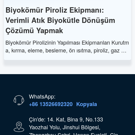
Biyokömür Piroliz Ekipmanı:
Verimli Atık Biyokütle Dönüşüm
Çözümü Yapmak
Biyokömür Pirolizinin Yapılması Ekipmanları Kurutm
a, kırma, eleme, besleme, ön ısıtma, piroliz, gaz ger
i kazanımı, biyokömür toplama ve gaz arıtma siste
mlerini içerir. Çevresel ve ekonomik faydalarla birlik
te verimli atık biyokütle dönüşümü sunar.
WhatsApp:
+86 13526692320
Kopyala
Çin'de: 14. Kat, Bina 9, No.133
Yaozhai Yolu, Jinshui Bölgesi,
Zhengzhou Şehri, Henan Eyaleti, Çin