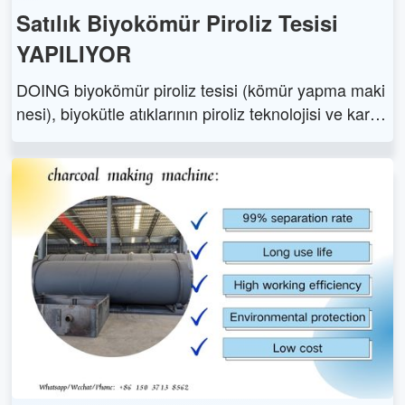
Satılık Biyokömür Piroliz Tesisi
YAPILIYOR
DOING biyokömür piroliz tesisi (kömür yapma maki
nesi), biyokütle atıklarının piroliz teknolojisi ve karbo
nizasyon süreci yoluyla yüksek kaliteli kömüre dönü
ştürülmesi için verimli, çevre dostu ve sürdürülebilir
bir çözüm sunar.