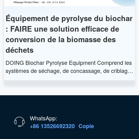
Équipement de pyrolyse du biochar
: FAIRE une solution efficace de
conversion de la biomasse des
déchets
DOING Biochar Pyrolyse Equipment Comprend les
systèmes de séchage, de concassage, de criblage,
d'alimentation, de préchauffage, de pyrolyse, de ré
cupération de gaz, de collecte de biochar et de trait
ement des gaz. Offre une conversion efficace de la
biomasse résiduelle avec des avantages environne
mentaux et économiques.
WhatsApp:
+86 13526692320
Copie